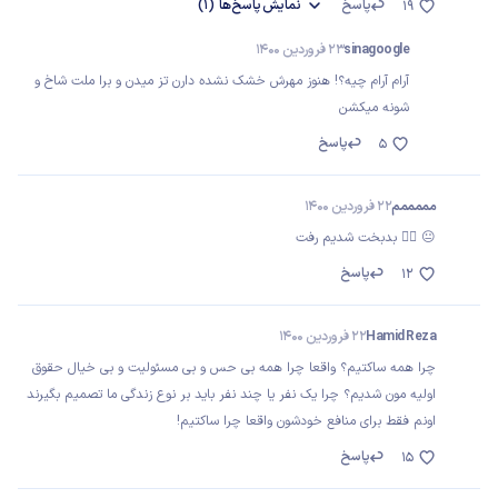
پاسخ
نمایش
پاسخ‌ها
(1)
19
sinagoogle
23 فروردین 1400
آرام آرام چیه؟! هنوز مهرش خشک نشده دارن تز میدن و برا ملت شاخ و
شونه میکشن
پاسخ
5
مممممم
22 فروردین 1400
😐 🤦‍♂️ بدبخت شدیم رفت
پاسخ
12
Hamid Reza
22 فروردین 1400
چرا همه ساکتیم؟ واقعا چرا همه بی حس و بی مسئولیت و بی خیال حقوق
اولیه مون شدیم؟ چرا یک نفر یا چند نفر باید بر نوع زندگی ما تصميم بگیرند
اونم فقط برای منافع خودشون واقعا چرا ساکتیم!
پاسخ
15