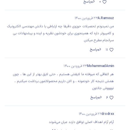
0
پاسخ
A.Ramouz
23 فروردین 1400
من نمیدونم تحصیلات حوزوی دقیقا چه ارتباطی با دانش مهندسی الکترونیک
و کامپیوتر داره که همینجوری برای خودشون نظریه و ایده و پیشنهادات بی
سرانجام مطرح میکنن.
پاسخ
11
Mohammad Amin
23 فروردین 1400
هر اتفاقی که میوفته ما لایقش هستیم ، حتی لایق بهتر از این ها ، چون
همش نتیجه کار خودمونه ، و الان داریم محصولاتمون برداشت میکنیم ،
نووووش جانتون
پاسخ
6
dr x dr xx
22 فروردین 1400
آرام آرام اهداف اصلی توافق دارند عیان می‌شوند