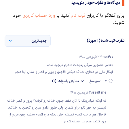
دیدگاه‌ها و نظرات خود را بنویسید
برای گفتگو با کاربران
ثبت نام
کنید یا
وارد حساب کاربری
خود
شوید.
نظرات ثبت شده (11 مورد)
جدیدترین
mo1400
23 فروردین 1400
بعضیا همچین میگن بدبحت شدیم بیچاره شدم
اینگار دارن تو مجازی خلاف میکنن قاچاق و پورن و قمار و امثال اینا عجبا
پاسخ
نمایش
پاسخ‌ها
(1)
2
realtime
28 فروردین 1400
نه اینکه فیلترینگ تا الان فقط جلوی خلاف رو گرفته؟ پرون و قمار خلاف
نیستن یه جور تابو برای شمان. ولی جلوی آزادی بیان رو گرفتن یه خلافه.
قاچاق هم با نت انجام نمیشه جای دیگه داره انجام میشه چون مردم از
وارد کننده های بد خسته شدن.