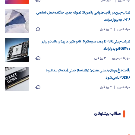
آزاد کبیری
3 روز قبل
0
شتاب چین در رقابت هوایی با آمریکا؛ نمونه جدید جنگنده نسل ششمی
J-36 به پرواز درآمد
جواد تاجی
3 روز قبل
1
شرکت چینی DFSX وعده سیستم ۱۴ نانومتری با پهنای باند دو برابر
GB200 انویدیا را داد
مهرانا عیسی‌پور
3 روز قبل
0
رقابت داغ رم‌های نسلی بعدی؛ تراشه‌ساز چینی آماده‌ تولید انبوه
LPDDR6 می‌شود
جواد تاجی
3 روز قبل
0
مطالب پیشنهادی