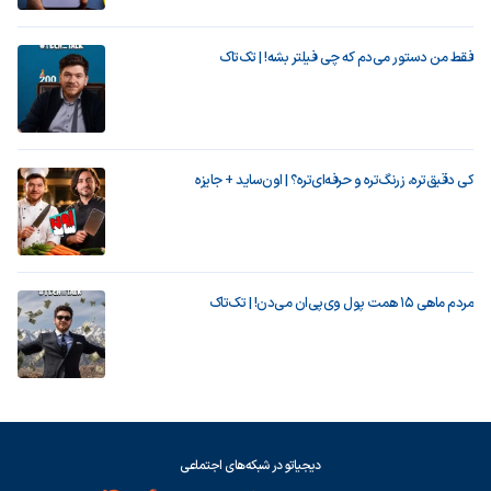
فقط من دستور می‌دم که چی فیلتر بشه! | تک‌تاک
کی دقیق‌تره، زرنگ‌تره و حرفه‌ای‌تره؟ | اون‌ساید + جایزه
مردم ماهی ۱۵ همت پول وی‌پی‌ان می‌دن! | تک‌تاک
دیجیاتو در شبکه‌های اجتماعی