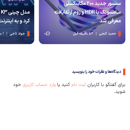
سنسور جدید ۲۰۰ مگاپیکسلی
سامسونگ با HDR و زوم ارتقایافته
معرفی شد
کرد و به اینتر
حمید گنجی
52 دقیقه قبل
جواد تاجی
1 ساعت قبل
0
دیدگاه‌ها و نظرات خود را بنویسید
برای گفتگو با کاربران
ثبت نام
کنید یا
وارد حساب کاربری
خود
شوید.