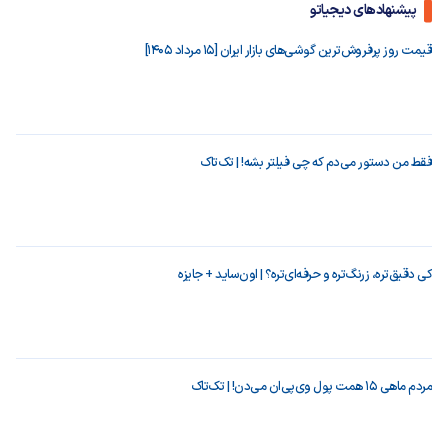
پیشنهادهای دیجیاتو
قیمت روز پرفروش‌ترین گوشی‌های بازار ایران [15 مرداد 1405]
فقط من دستور می‌دم که چی فیلتر بشه! | تک‌تاک
کی دقیق‌تره، زرنگ‌تره و حرفه‌ای‌تره؟ | اون‌ساید + جایزه
مردم ماهی ۱۵ همت پول وی‌پی‌ان می‌دن! | تک‌تاک