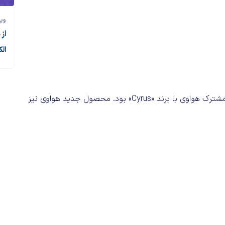
وی
از
ال
پیش از این هواوی مدل SF5 را رونمایی کرده‌بود. این محصول مشترک هواوی با برند «Cyrus» بود. محصول جدید هواوی نیز