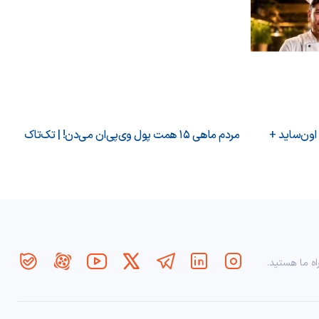
 اون‌ساید +
مردم ماهی ۱۵ همت پول وی‌پی‌ان می‌دن! | تک‌تاک
اه ما هستید.