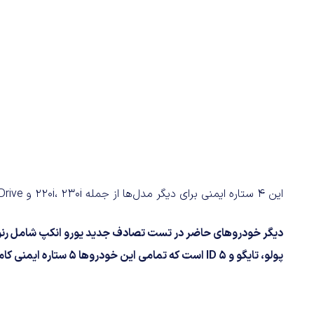
این 4 ستاره ایمنی برای دیگر مدل‌ها از جمله 220i، 230i و M240i xDrive نیز معتبر است.
پولو، تایگو و ID 5 است که تمامی این خودروها 5 ستاره ایمنی کامل را دریافت کرده است.