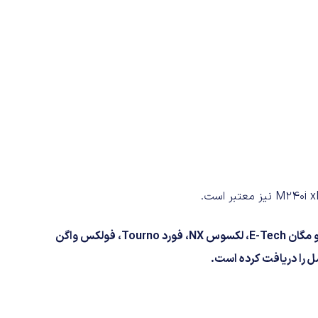
دیگر خودروهای حاضر در تست تصادف جدید یورو انکپ شامل رنو مگان E-Tech، لکسوس NX، فورد Tourno، فولکس واگن