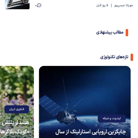
مهرانا عیسی‌پور
5 روز قبل
0
مطالب پیشنهادی
تازه‌های تکنولوژی
فناوری ایران
اینترنت و شبکه
هشدار پلیس به
جایگزین اروپایی استارلینک از سال
«کودک‌بلاگرها»