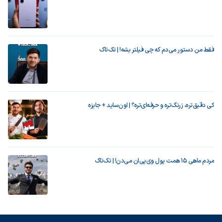
فقط من دستور می‌دم که چی فیلتر بشه! | تک‌تاک
کی دقیق‌تره، زرنگ‌تره و حرفه‌ای‌تره؟ | اون‌ساید + جایزه
مردم ماهی ۱۵ همت پول وی‌پی‌ان می‌دن! | تک‌تاک