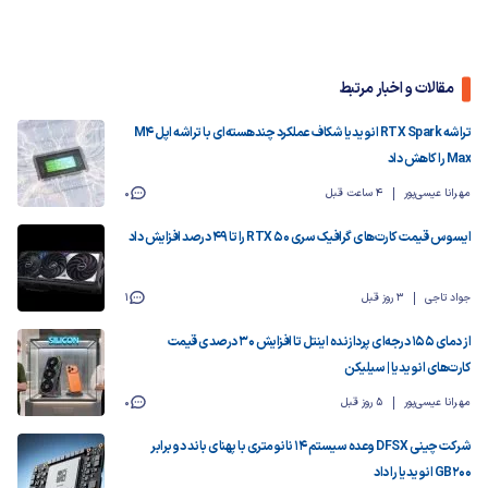
مقالات و اخبار مرتبط
تراشه RTX Spark انویدیا شکاف عملکرد چندهسته‌ای با تراشه اپل M4
Max را کاهش داد
مهرانا عیسی‌پور
4 ساعت قبل
0
ایسوس قیمت کارت‌های گرافیک سری RTX 50 را تا ۴۹ درصد افزایش داد
جواد تاجی
3 روز قبل
1
از دمای ۱۵۵ درجه‌ای پردازنده اینتل تا افزایش ۳۰ درصدی قیمت
کارت‌های انویدیا | سیلیکن
مهرانا عیسی‌پور
5 روز قبل
0
شرکت چینی DFSX وعده سیستم ۱۴ نانومتری با پهنای باند دو برابر
GB200 انویدیا را داد