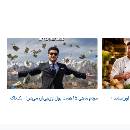
 اون‌ساید +
مردم ماهی ۱۵ همت پول وی‌پی‌ان می‌دن! | تک‌تاک