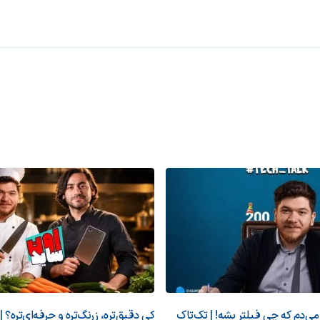
‌دم که چی فیلتر بشه! | تک‌تاک
کی دقیق‌تره، زرنگ‌تره و حرفه‌ای‌تره؟ |