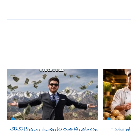
 اون‌ساید +
مردم ماهی ۱۵ همت پول وی‌پی‌ان می‌دن! | تک‌تاک