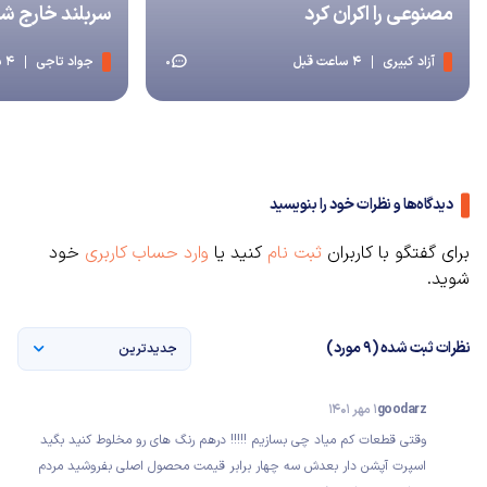
مصنوعی را اکران کرد
سربلند خارج شد
آزاد کبیری
4 ساعت قبل
جواد تاجی
4 ساعت قبل
0
دیدگاه‌ها و نظرات خود را بنویسید
برای گفتگو با کاربران
ثبت نام
کنید یا
وارد حساب کاربری
خود
شوید.
نظرات ثبت شده (9 مورد)
جدیدترین
goodarz
1 مهر 1401
وقتی قطعات کم میاد چی بسازیم !!!!! درهم رنگ های رو مخلوط کنید بگید
اسپرت آپشن دار بعدش سه چهار برابر قیمت محصول اصلی بفروشید مردم