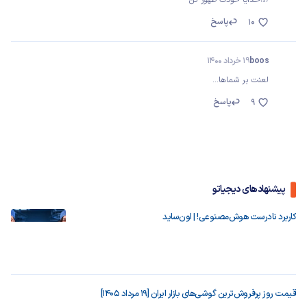
🤲خدایا خودت ظهور کن
پاسخ
10
boos
19 خرداد 1400
لعنت بر شماها...
پاسخ
9
پیشنهادهای دیجیاتو
کاربرد نادرست هوش‌مصنوعی! | اون‌ساید
قیمت روز پرفروش‌ترین گوشی‌های بازار ایران [19 مرداد 1405]