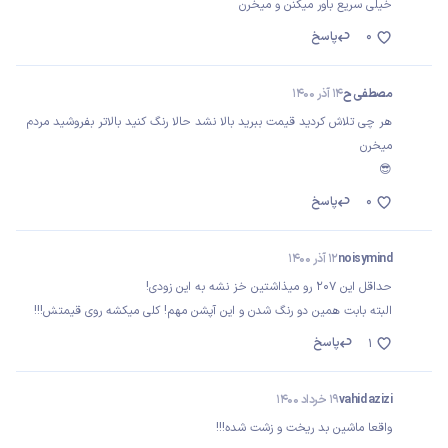
خیلی سریع باور میکنن و میخرن
0
پاسخ
مصطفی ح
14 آذر 1400
هر چی تلاش کردید قیمت ببرید بالا نشد حالا رنگ کنید بالاتر بفروشید مردم
میخرن
😎
0
پاسخ
noisymind
12 آذر 1400
حداقل این 207 رو میذاشتین خز نشه به این زودی!
البته بابت همین دو رنگ شدن و این آپشن مهم! کلی میکشه روی قیمتش!!!
پاسخ
1
vahid azizi
19 خرداد 1400
واقعا ماشین بد ریخت و زشت شده!!!