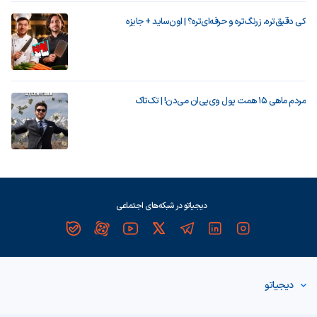
کی دقیق‌تره، زرنگ‌تره و حرفه‌ای‌تره؟ | اون‌ساید + جایزه
مردم ماهی ۱۵ همت پول وی‌پی‌ان می‌دن! | تک‌تاک
دیجیاتو در شبکه‌های اجتماعی
دیجیاتو