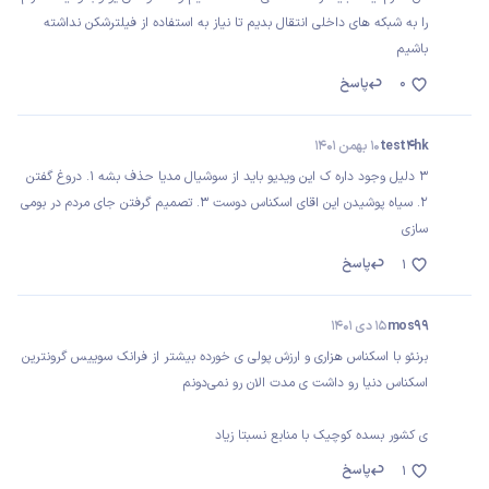
را به شبکه های داخلی انتقال بدیم تا نیاز به استفاده از فیلترشکن نداشته
باشیم
0
پاسخ
test4hk
10 بهمن 1401
3 دلیل وجود داره ک این ویدیو باید از سوشیال مدیا حذف بشه 1. دروغ گفتن
2. سیاه پوشیدن این اقای اسکناس دوست 3. تصمیم گرفتن جای مردم در بومی
سازی
پاسخ
1
mos99
15 دی 1401
برنئو با اسکناس هزاری و ارزش پولی ی خورده بیشتر از فرانک سوییس گرونترین
اسکناس دنیا رو داشت ی مدت الان رو نمی‌دونم
ی کشور بسده کوچیک با منابع نسبتا زیاد
پاسخ
1