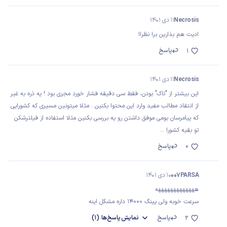
Necrosis
11 دی 1401
ادیت هم بذارین برا نظراا
پاسخ
1
Necrosis
11 دی 1401
این بیشتر از "تاک" بودن، فقط سی دقیقه فشار خورد مجری بود ! یه ذره به غیر
از انتقاد مطالب مفید وارد این محتوا بکنین . مثلا میتونین مسیری که کشورایی
که پیامرسان بومی موفق داشتن رو یه بررسی بکنین مثلا استفاده از فیلترشکن
تو بقیه کشورا ...
0
پاسخ
007PARSA
10 دی 1401
هههههههههههههه
سرعت خوبه ولی پینگ 14000 داره مشکل اینه
پاسخ
نمایش
پاسخ‌ها
(1)
2