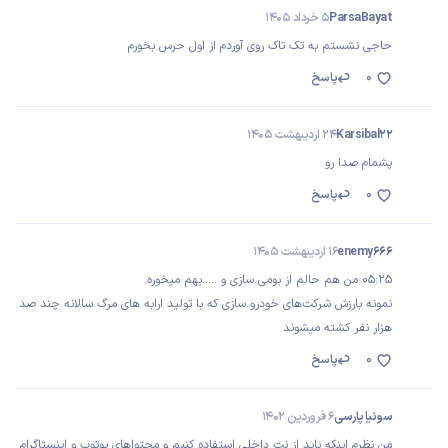
ParsaBayat
5 خرداد 1405
حاجی نشستم به تک تاک روی آوردم از اول حرس بخورم
0
پاسخ
Karsibal22
24 اردیبهشت 1405
پشمام صدا رو
0
پاسخ
enemy666
16 اردیبهشت 1405
05:25 من هم حالم از بومی سازی و .....بهم میخوره
نمونه بارزش شرکت‌های خودرو سازی که با تولید ارابه های مرگ سالانه چند صد
هزار نفر کشته میشوند
0
پاسخ
سونیا پارسی
6 فروردین 1402
من نظرم اینکه باید از نت داخلی استفاده کنیم و محتواهای یوتوب و اینستاگرام