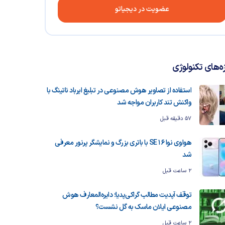
عضویت در دیجیاتو
زه‌های تکنولوژی
استفاده از تصاویر هوش مصنوعی در تبلیغ ایرباد ناتینگ با
واکنش تند کاربران مواجه شد
57 دقیقه قبل
هواوی نوا 16 SE با باتری بزرگ و نمایشگر پرنور معرفی
شد
2 ساعت قبل
توقف آپدیت مطالب گراکی‌پدیا؛ دایره‌المعارف هوش
مصنوعی ایلان ماسک به گل نشست؟
2 ساعت قبل