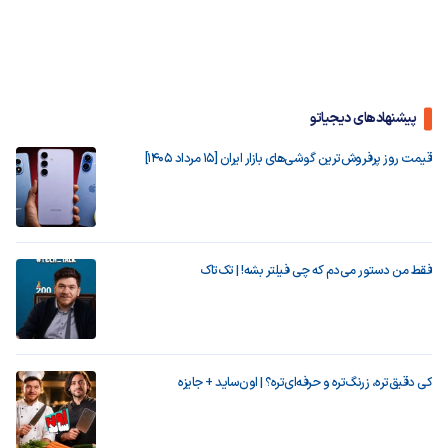
پیشنهادهای دیجیاتو
قیمت روز پرفروش‌ترین گوشی‌های بازار ایران [15 مرداد 1405]
فقط من دستور می‌دم که چی فیلتر بشه! | تک‌تاک
کی دقیق‌تره، زرنگ‌تره و حرفه‌ای‌تره؟ | اون‌ساید + جایزه