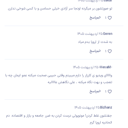
sakar
25 اردیبهشت 1405
تو صورتشون بر میگرده اونجا سر آزادی خیلی حساسن و با کسی شوخی ندارن.
پاسخ
1
Geren
25 اردیبهشت 1405
به شدت از اروپا بدم میاد
پاسخ
1
-HesaM-
25 اردیبهشت 1405
وااااای ویدیو ی کارزار را دارم میبینم وقتی حبیبی صحبت میکنه عمو ایمان چه با
تعجب و بهت نگاه میکنه ، علی نگاهش عاااالیه
پاسخ
1
Bizhanz
25 اردیبهشت 1405
جفتشون غلط کردن! مونوپولی درست کردن به ضرر جامعه و بازار و اقتصاده. دم
اتحادیه اروپا گرم