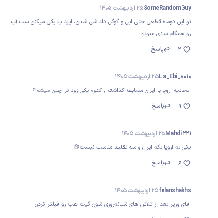
SomeRandomGuy
25 اردیبهشت 1405
تو این دوماه قطعی حتی اپل و گوگل داداشی شدن، ایرداپ یکی میکنن ست آپ
رو همگام سازی میونن
پاسخ
2
Lia_Ebi_8010
25 اردیبهشت 1405
اتحادیه اروپا با ایران مسابقه گذاشته , کدوم یکی زود تر چین میشه!؟
پاسخ
9
Mahdi1221
25 اردیبهشت 1405
یکی به اروپا بگه ایران واسه تقلید مناسب نیست😅
پاسخ
6
felanshakhs
25 اردیبهشت 1405
اقای وزیر بعد از تلاش های شبانه‌روزی شون گیت هاب رو فیلتر کردن