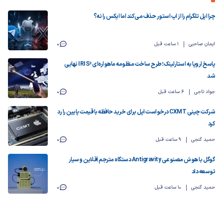
چرا اپل تلگرام را از اپ استور حذف می‌کند اما ایکس را نه؟
ایمان صاحبی
1 ساعت قبل
0
پاسخ اروپا به استارلینک؛ طرح ساخت منظومه ماهواره‌ای IRIS² نهایی
شد
جواد تاجی
6 ساعت قبل
0
شرکت چینی CXMT درخواست اپل برای خرید حافظه با قیمت پایین را رد
کرد
حمید گنجی
9 ساعت قبل
0
گوگل با هوش مصنوعی Antigravity دستگاه مترجم آفلاین و سیار
توسعه داد
حمید گنجی
10 ساعت قبل
0