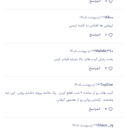
پاسخ
7
Ali100
24 اردیبهشت 1405
اروپایی ها افتادن به کاسه لیسی
پاسخ
2
Mahdi8370
24 اردیبهشت 1405
رشت رایتل گیت هاپ بالا نمیاره فیلتر کردن
پاسخ
3
TopStar
24 اردیبهشت 1405
گیت هاب رو از ساعت 9 شب قطع کردن.. یک عالمه پروژه داشتم روش.. این چه
وضعیه.. آرامش روانی رو از هممون گرفتن..
پاسخ
4
Shaco_Jg
24 اردیبهشت 1405