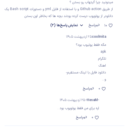
میدونید چرا گیتهاب رو بستن ؟
از طریق Github action و با استفاده از فایل yml و دستورات Bash script یک
دانلودر از یوتویوب درست کرده بودند بچه ها که بخاطر اون بستن
پاسخ
نمایش
پاسخ‌ها
(2)
10
coolmita
25 اردیبهشت 1405
مگه فقط یوتیوب بود؟
apk
تلگرام
اهنگ
دانلود فایل با لینک مستقیم-
و...
0
پاسخ
-HesaM-
25 اردیبهشت 1405
اره برای من فقط یوتویوب بود .
0
پاسخ