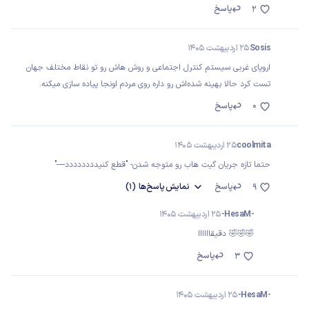
پاسخ
2
Sosis
25 اردیبهشت 1405
اروپای غربی سیستم کنترل اجتماعی و روش هاش رو تو نقاط مختلف جهان
تست کرد حالا بهینه شده‌اش رو داره روی مردم اونجا پیاده سازی میکنه.
0
پاسخ
coolmita
25 اردیبهشت 1405
حتما تازه جریان گیت هاب رو متوجه شدن- "قطع کنیدددددددد----"
پاسخ
نمایش
پاسخ‌ها
(1)
9
-HesaM-
25 اردیبهشت 1405
🤣🤣🤣 دقیقاااااا
پاسخ
3
-HesaM-
25 اردیبهشت 1405