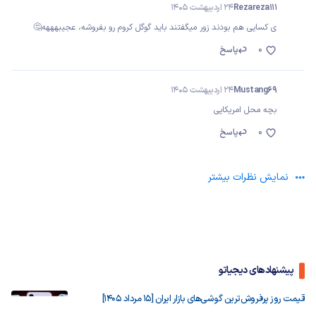
Rezareza111
24 اردیبهشت 1405
ی کسایی هم بودند زور میگفتند باید گوگل کروم رو بفروشه، عجیبهههه🤔
0
پاسخ
Mustang69
24 اردیبهشت 1405
بچه محل امریکایی
0
پاسخ
نمایش نظرات بیشتر
پیشنهادهای دیجیاتو
قیمت روز پرفروش‌ترین گوشی‌های بازار ایران [15 مرداد 1405]