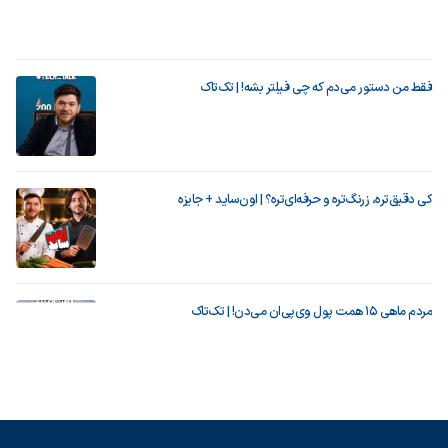
فقط من دستور می‌دم که چی فیلتر بشه! | تک‌تاک
کی دقیق‌تره، زرنگ‌تره و حرفه‌ای‌تره؟ | اون‌ساید + جایزه
مردم ماهی ۱۵ همت پول وی‌پی‌ان می‌دن! | تک‌تاک