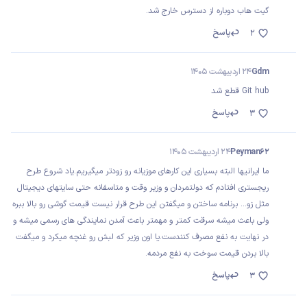
گیت هاب دوباره از دسترس خارج شد.
پاسخ
2
Gdm
24 اردیبهشت 1405
Git hub قطع شد
پاسخ
3
Peyman62
24 اردیبهشت 1405
ما ایرانیها البته بسیاری این کارهای موزیانه رو زودتر میگیریم.یاد شروع طرح
ریجستری افتادم که دولتمردان و وزیر وقت و متاسفانه حتی سایتهای دیجیتال
مثل زو... برنامه ساختن و میگفتن این طرح قرار نیست قیمت گوشی رو بالا ببره
ولی باعث میشه سرقت کمتر و مهمتر باعث آمدن نمایندگی های رسمی میشه و
در نهایت به نفع مصرف کنندست.یا اون وزیر که لبش رو غنچه میکرد و میگفت
بالا بردن قیمت سوخت به نفع مردمه.
پاسخ
3