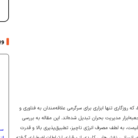
وی
امپیوترهای تک-بردی (SBCs) مانند رزبری پای (Raspberry Pi)، که روزگاری تنها ابزاری برای سرگرمی علاقه‌مندان به فناوری و
جعبه‌ابزار مدیریت بحران تبدیل شده‌اند. این مقاله به بررسی
قیمت، به لطف مصرف انرژی ناچیز، تطبیق‌پذیری بالا و قدرت
سی
نسانی، نقش‌هایی کلیدی از برقراری ارتباطات اضطراری گرفته