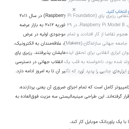
پس از چندین سال تحقیق و توسعه نمونه‌های اولیه، بنیاد غیرانتفاعی رزبری پای (Raspberry Pi Foundation) در سال ۲۰۱۱
شکل گرفت. هدف، صرفاً آموزشی بود. اما وقتی اولین مدل تجاری، Raspberry Pi Model B، در ۲۹ فوریه ۲۰۱۲ به بازار عرضه
هجوم تقاضا از کار افتادند و تمام موجودی اولیه در عرض
چند ساعت به فروش رفت. این تقاضا تنها از سوی مدارس نبود؛ جامعه جهانی سازندگان (Makers)، علاقه‌مندان به الکترونیک،
ندسان، این برد کوچک ۲۵ دلاری را به‌عنوان ابزاری انقلابی برای تحقق ایده‌هایشان پذیرفتند. رزبری پای
ولد شده بود، ناخواسته به قلب یک انقلاب جهانی در دسترسی
بزارهای جانبی را پدید آورد که تأثیر آن تا به امروز ادامه دارد.
 پیداست، یک کامپیوتر کامل است که تمام اجزای ضروری آن یعنی پردازنده،
ه، ورودی/خروجی‌ها، روی یک برد مدار چاپی واحد (PCB) قرار گرفته‌اند. این طراحی مینیمالیستی سه مزیت فوق‌العاده به
با یک پاوربانک موبایل کار کند.