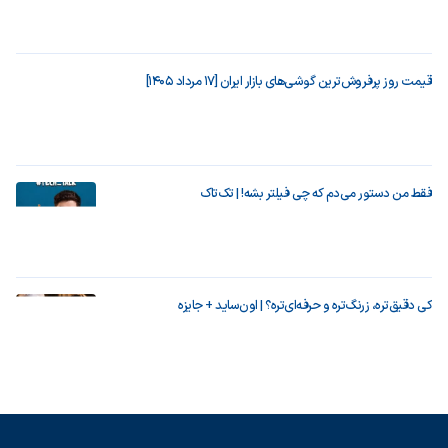
قیمت روز پرفروش‌ترین گوشی‌های بازار ایران [17 مرداد 1405]
فقط من دستور می‌دم که چی فیلتر بشه! | تک‌تاک
کی دقیق‌تره، زرنگ‌تره و حرفه‌ای‌تره؟ | اون‌ساید + جایزه