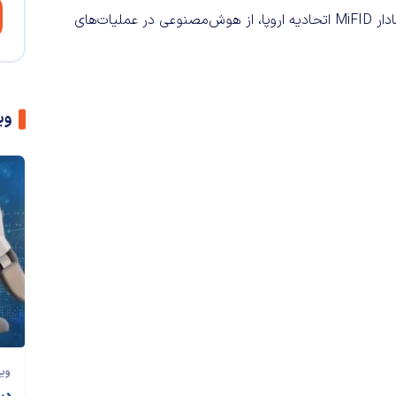
اتحادیه 27 کشوری چگونه می‌توانند بدون نقض قانون اوراق بهادار MiFID اتحادیه اروپا، از هوش‌مصنوعی در عملیات‌های
وی
وی