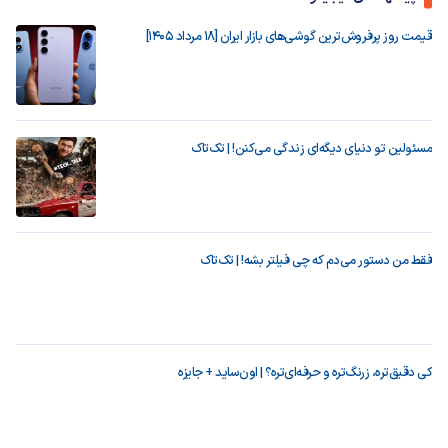
قیمت روز پرفروش‌ترین گوشی‌های بازار ایران [18 مرداد 1405]
مسئولین تو دنیای دیگه‌ای زندگی می‌کنن! | تک‌تاک
فقط من دستور می‌دم که چی فیلتر بشه! | تک‌تاک
کی دقیق‌تره، زرنگ‌تره و حرفه‌ای‌تره؟ | اون‌ساید + جایزه