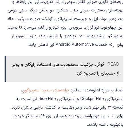
رابط‌های کاربری صوتی نقش مهمی دارند. به‌روزرسانی این رابط‌ها و
بهینه‌سازی دستورات صوتی نیز با همکاری دو بخش دیگر، یعنی هوش
مصنوعی مولد اپل و چیپست اسنپدراگون کوالکام صورت می‌گیرد. حالا
این چهارچوب نرم‌افزاری، سرویس‌ ابری خودرو را قادر می‌سازد تا نسبت
به عملکرد تراشه بهینه شود، بهره‌وری را افزایش دهد و زمان موردنیاز
برای ارائه خدمات Android Automotive نیز کاهش یابد.
READ
گوگل جزئیات محدودیت‌های استفاده رایگان و پولی
از جمینای را تشریح کرد
اضافه‌بر موارد اشاره‌شده، عملکرد
تراشه‌های جدید اسنپدراگون
،
اسنپدراگون Cockpit Elite و اسنپدراگون Ride Elite نیز نسبت به
گذشته ۳ برابر بهتر شده و در مقایسه با گذشته کارایی بالاتری دارند.
برای مثال این دو تراشه می‌توانند همزمان روی ۱۶ نمایشگر خروجی
باکیفیت داشته باشند.