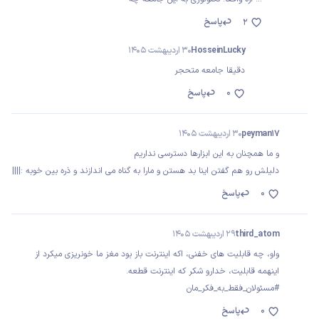
پاسخ
2
HosseinLucky
30 اردیبهشت 1405
دقیقا جامعه متحجر
0
پاسخ
peyman17
30 اردیبهشت 1405
و ما همچنان به این ابزارها دسترسی نداریم
دلیلش رو هم گفتن اینا بد هستن و مارا به گناه می اندازند و ذره بین خوبه :||||
0
پاسخ
third_atom
29 اردیبهشت 1405
واو، چه قابلیت های خفنی، اکه اینترنت باز بود مغز ما خونریزی میکرد از
اینهمه قابلیت، خدارو شکر که اینترنت قطعه.
#مسئولان_فقط_به_فکر_مان
0
پاسخ