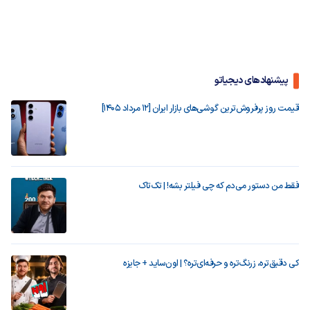
پیشنهادهای دیجیاتو
قیمت روز پرفروش‌ترین گوشی‌های بازار ایران [12 مرداد 1405]
فقط من دستور می‌دم که چی فیلتر بشه! | تک‌تاک
کی دقیق‌تره، زرنگ‌تره و حرفه‌ای‌تره؟ | اون‌ساید + جایزه