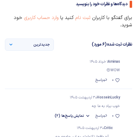
دیدگاه‌ها و نظرات خود را بنویسید
برای گفتگو با کاربران
ثبت نام
کنید یا
وارد حساب کاربری
خود
شوید.
نظرات ثبت شده (6 مورد)
جدیدترین
Aminas
1 خرداد 1405
WOW😍
0
پاسخ
HosseinLucky
30 اردیبهشت 1405
خوب بياد به ما چه
0
پاسخ
نمایش
پاسخ‌ها
(2)
Critic
30 اردیبهشت 1405
... آره واقعا؛ تکنولوژی به این جامعه چه