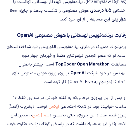
(Przemysław Dębiak)، برنامه‌نویس کهنه‌کار لهستانی، توانست با
اختلافی
۹.۵ درصدی
هوش مصنوعی را شکست بدهد و جایزه
۵۰۰
هزار ینی
این مسابقه را از آن خود کند.
رقابت برنامه‌نویس لهستانی با هوش مصنوعی OpenAI
پژمیشواف دمبیاک در دنیای برنامه‌نویسی الگوریتمی فرد شناخته‌شده‌ای
است. او که عضو انجمن تیزهوشان
منسا
و قهرمان چهار دوره
مسابقات
TopCoder Open Marathon
است، پیشتر به‌عنوان
مهندس در خود شرکت
OpenAI
بر روی پروژه هوش مصنوعی بازی
Dota 2 (موسوم به OpenAI Five) کار کرده است.
او پس از این پیروزی درحالی‌که به گفته خودش در سه روز فقط ۱۰
ساعت خوابیده بود، در شبکه اجتماعی
ایکس
نوشت: «بشریت (فعلاً)
پیروز شده است!» این پیروزی حتی تحسین «
سم آلتمن
»، مدیرعامل
OpenAI را نیز به همراه داشت که در پاسخی کوتاه نوشت: «کارت خوب