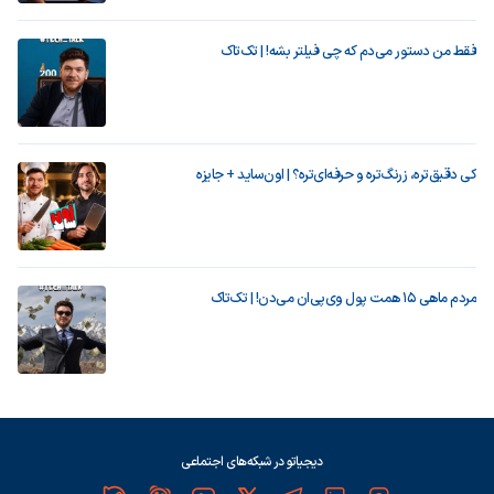
فقط من دستور می‌دم که چی فیلتر بشه! | تک‌تاک
کی دقیق‌تره، زرنگ‌تره و حرفه‌ای‌تره؟ | اون‌ساید + جایزه
مردم ماهی ۱۵ همت پول وی‌پی‌ان می‌دن! | تک‌تاک
دیجیاتو در شبکه‌های اجتماعی