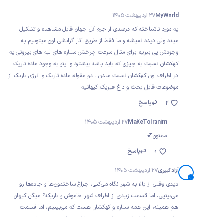
MyWorld
27 اردیبهشت 1405
یه مورد ناشناخته که درصدی ار جرم کل جهان قابل مشاهده و تشکیل
میده ولی دیده نمیشه و ما فقط از طریق آثار گرانشی اون میتونیم به
وجودش پی ببریم برای مثال سرعت چرخش ستاره های لبه های بیرونی یه
کهکشان نسبت به چیزی که باید باشه بیشتره و اینو به وجود ماده تاریک
در اطراف اون کهکشان نسبت میدن ، دو مقوله ماده تاریک و انرژی تاریک از
موضوعات قابل بحث و داغ فیزیک کیهانیه
پاسخ
2
MaKeToIranim
27 اردیبهشت 1405
ممنون💕
0
پاسخ
آزاد کبیری
27 اردیبهشت 1405
دیدی وقتی از بالا به شهر نگاه می‌کنی، چراغ ساختمون‌ها و جاده‌ها رو
می‌بینیی، اما قسمت زیادی از اطراف شهر خاموش و تاریکه؟ میگن کیهان
هم همینه، این همه ستاره و کهکشان هست که می‌بینیم، اما قسمت