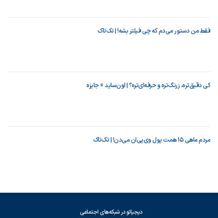
فقط من دستور می‌دم که چی فیلتر بشه! | تک‌تاک
کی دقیق‌تره، زرنگ‌تره و حرفه‌ای‌تره؟ | اون‌ساید + جایزه
مردم ماهی ۱۵ همت پول وی‌پی‌ان می‌دن! | تک‌تاک
دیجیاتو در شبکه‌های اجتماعی