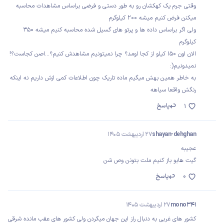
وقتی جرم یک کهکشان رو به طور دستی و فرضی براساس مشاهدات محاسبه
میکنن فرض کنیم میشه 200 کیلوگرم
ولی اگر براساس داده ها و پرتو های گسیل شده محاسبه کنیم میشه 350
کیلوگرم
الان اون 150 کیلو از کجا اومد؟ چرا نمیتونیم مشاهدش کنیم؟...اصن کجاست؟!
نمیدونیم(:
به خاطر همین بهش میگیم ماده تاریک چون اطلاعات کمی ازش داریم نه اینکه
رنگش واقعا سیاهه
پاسخ
1
shayan-dehghan
27 اردیبهشت 1405
عجیبه
گیت هابو باز کنیم ملت بتونن وص شن
0
پاسخ
mono341
27 اردیبهشت 1405
کشور های غربی به دنبال راز این جهان میگردن ولی کشور های عقب مانده شرقی