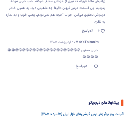
زیادیش ماده تاریکه که نوری از خودش ساطع نمیکنه. خب خیلی مهمه
بدونیم این قسمت مرموز کیهان دقیقا چه ماهیتی داره، به همین خاطر
درباره‌ش تحقیق می‌کنن. جواب آخرت هم نمی‌دونم، یعنی خوب و بد نداره
به نظرم.
پاسخ
6
MaKeToIranim
27 اردیبهشت 1405
خیلی ممنون 🥲🥲🥲🥲🥲🥲🥲🥲🥲🥲🥲🥲🥲🥲🥲🥲🥲🥲🥲😭😭
😭😭😭😭
پاسخ
1
پیشنهادهای دیجیاتو
قیمت روز پرفروش‌ترین گوشی‌های بازار ایران [15 مرداد 1405]