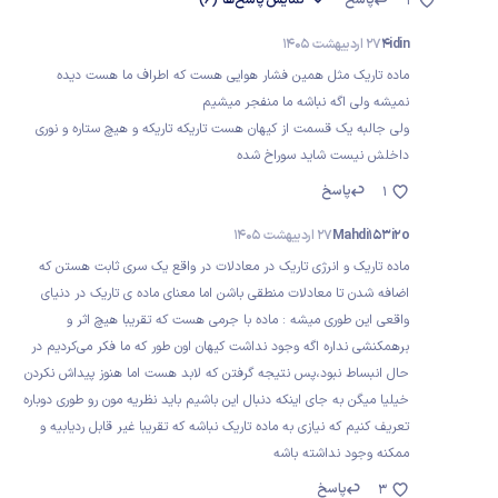
2
4idin
27 اردیبهشت 1405
ماده تاریک مثل همین فشار هوایی هست که اطراف ما هست دیده
نمیشه ولی اگه نباشه ما منفجر میشیم
ولی جالبه یک قسمت از کیهان هست تاریکه تاریکه و هیچ ستاره و نوری
داخلش نیست شاید سوراخ شده
پاسخ
1
Mahdi153i2o
27 اردیبهشت 1405
ماده تاریک و انرژی تاریک در معادلات در واقع یک سری ثابت هستن که
اضافه شدن تا معادلات منطقی باشن اما معنای ماده ی تاریک در دنیای
واقعی این طوری میشه : ماده با جرمی هست که تقریبا هیچ اثر و
برهمکنشی نداره اگه وجود نداشت کیهان اون طور که ما فکر می‌کردیم در
حال انبساط نبود،پس نتیجه گرفتن که لابد هست اما هنوز پیداش نکردن
خیلیا میگن به جای اینکه دنبال این باشیم باید نظریه مون رو طوری دوباره
تعریف کنیم که نیازی به ماده تاریک نباشه که تقریبا غیر قابل ردیابیه و
ممکنه وجود نداشته باشه
پاسخ
3