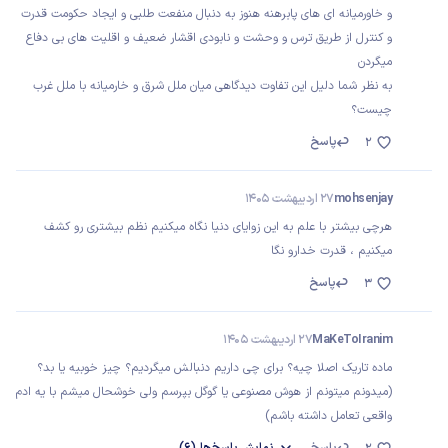
و خاورمیانه ای های پابرهنه هنوز به دنبال منفعت طلبی و ایجاد حکومت قدرت
و کنترل از طریق ترس و وحشت و نابودی اقشار ضعیف و اقلیت های بی دفاع
میگردن
به نظر شما دلیل این تفاوت دیدگاهی میان ملل شرق و خارمیانه با ملل غرب
چیست؟
پاسخ
2
mohsenjay
27 اردیبهشت 1405
هرچی بیشتر با علم به این زوایای دنیا نگاه میکنیم نظم بیشتری رو کشف
میکنیم ، قدرت خدارو نگا
پاسخ
3
MaKeToIranim
27 اردیبهشت 1405
ماده تاریک اصلا چیه؟ برای چی داریم دنبالش میگردیم؟ چیز خوبیه یا بد؟
(میدونم میتونم از هوش مصنوعی یا گوگل بپرسم ولی خوشحال میشم با یه ادم
واقعی تعامل داشته باشم)
پاسخ
نمایش
پاسخ‌ها
(6)