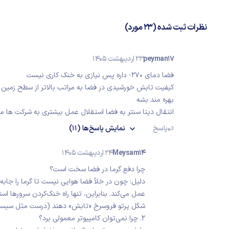
نظرات ثبت شده (23 مورد)
peyman17
23 اردیبهشت 1405
فضا دمای ۲۷۰- داره پس نیازی به خنک کاری نیست
بهره مند بشه
انتقال دیتا سنتر به فضا استقلال عمل بیشتری به شرکت ها م
پاسخ
نمایش
پاسخ‌ها
(11)
Meysam14
24 اردیبهشت 1405
چرا دفع گرما در فضا سخت است؟
دلیل: چون در خلأ فضا هوایی نیست تا گرما را جابه‌ج
عمل می‌کند. بنابراین، تنها راه خنک‌کردن سرورها استف
شکل پرتو فروسرخ «تابش» دهند (درست مثل سیستم
​۲. چرا نمی‌توان کامپیوتر معمولی برد؟