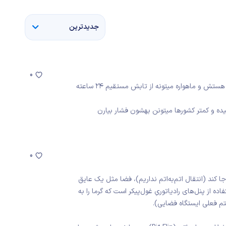
جدیدترین
0
کیفیت تابش خورشیدی در فضا به مراتب بالاتر از سطح زمین هستش و ماهواره میتونه از تابش مستقیم ۲۴ ساعته
یده و کمتر کشورها میتونن بهشون فشار بیارن
0
ا کند (انتقال اتم‌به‌اتم نداریم)، فضا مثل یک عایق
اده از پنل‌های رادیاتوریِ غول‌پیکر است که گرما را به
 فعلی ایستگاه فضایی).