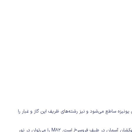
 یونیزه ساطع می‌شود و نیز رشته‌های ظریف این گاز و غبار را
کهکشان سیگار با فاصله‌ 12 میلیون سال نوری، درخشان‌ترین کهکشان آسمان در طیف فروسرخ است. M82 را می‌توان در نور