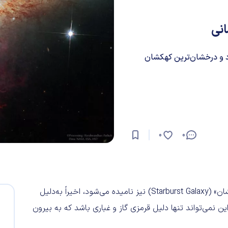
ز ما قرار دارد و درخشان‌ترین کهکشان
0
0
چرا «کهکشان سیگار» دود قرمز دارد؟ M82 که «کهکشان ستاره‌فشان» (Starburst Galaxy) نیز نامیده می‌شود، اخیراً به‌دلیل
 بزرگ M81 برانگیخته شد. اما این نمی‌تواند تنها دلیل قرمزی گاز و غباری باشد که به بیرون