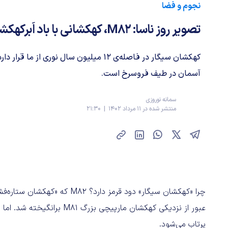
نجوم و فضا
تصویر روز ناسا: M82، کهکشانی با باد اَبرکهکشانی
کهکشان سیگار در فاصله‌ی 12 میلیون سال نوری ا
آسمان در طیف فروسرخ است.
سمانه نوروزی
منتشر شده در 11 مرداد 1402 | 21:30
عبور از نزدیکی کهکشان مارپیچی
پرتاب می‌شود.