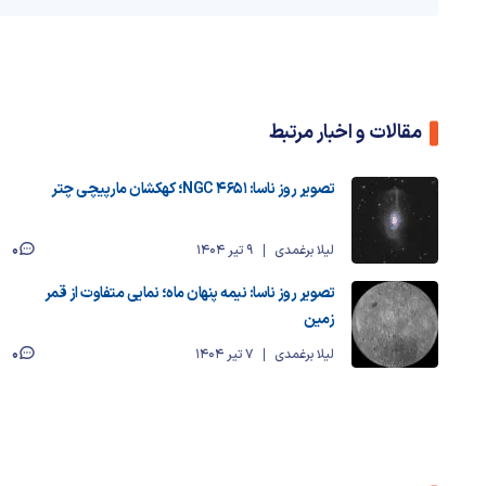
مقالات و اخبار مرتبط
تصویر روز ناسا: NGC 4651؛ کهکشان مارپیچی چتر
0
لیلا برغمدی
9 تیر 1404
تصویر روز ناسا: نیمه پنهان ماه؛ نمایی متفاوت از قمر
زمین
0
لیلا برغمدی
7 تیر 1404