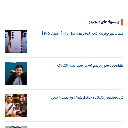
پیشنهادهای دیجیاتو
قیمت روز پرفروش‌ترین گوشی‌های بازار ایران [12 مرداد 1405]
فقط من دستور می‌دم که چی فیلتر بشه! | تک‌تاک
کی دقیق‌تره، زرنگ‌تره و حرفه‌ای‌تره؟ | اون‌ساید + جایزه