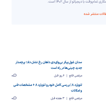
م‌وقت با دیجیاتو از سال 1402 است.
الات منتشر شده
سدان غول‌پیکر بی‌وای‌دی داهان رخ نشان داد؛ پرچمدار
جدید چینی‌ها در راه است
0
مرتضی قانع
6 روز قبل
لئوپارد ۸ | بررسی کامل خودرو لئوپارد ۸ + مشخصات فنی
و امکانات
0
مرتضی قانع
3 هفته قبل