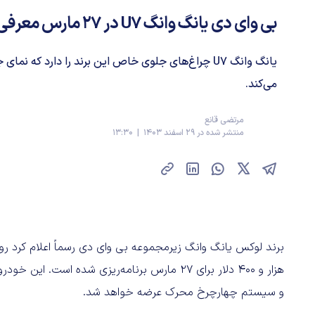
بی وای دی یانگ وانگ U7 در ۲۷ مارس معرفی می‌شود
یانگ وانگ U7 چراغ‌های جلوی خاص این برند را دارد که نما
می‌کند.
مرتضی قانع
منتشر شده در 29 اسفند 1403 | 13:30
و سیستم چهارچرخ محرک عرضه خواهد شد.