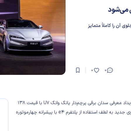
ی جلوی آن را کاملاً متمایز
0
0
برند لوکس یانگ وانگ زیرمجموعه بی وای دی رسماً اعلام کرد رویداد معرفی سدان برقی پرچم‌دار یانگ وانگ U7 با قیمت ۱۳۸
هزار و ۴۰۰ دلار برای ۲۷ مارس برنامه‌ریزی شده است. این خودروی جدید به لطف استفاده از پلتفرم e4 با پیشرانه چهارموتوره