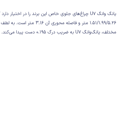
یانگ وانگ U7 چراغ‌های جلوی خاص این برند را در اختیار 
۱.۵۱/۱.۹۹/۵.۲۶ متر و فاصله م
مختلف، یانگ‌وانگ U7 به ضریب درگ ۰.۱۹۵ دست پیدا می‌کند.