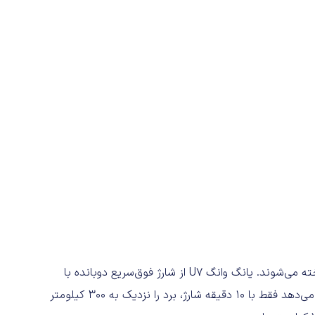
تمام خودروهای یانگ وانگ روی پلتفرم ولتاژ بالای ۸۰۰ ولت ساخته می‌شوند. یانگ وانگ U7 از شارژ فوق‌سریع دوبانده با
حداکثر توان شارژ ۵۰۰ کیلووات پشتیبانی می‌کند که به آن اجازه می‌دهد فقط با ۱۰ دقیقه شارژ، برد را نزدیک به ۳۰۰ کیلومتر