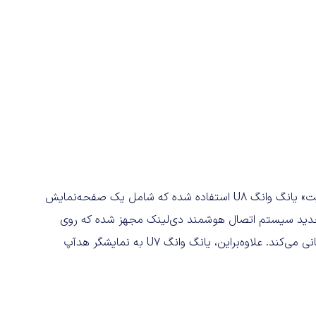
در فضای داخلی این خودروی جدید از طراحی «استار رینگ کاکپیت» یانگ وانگ U8 استفاده شده که شامل یک صفحه‌نمایش
 OLED در مرکز داشبورد است. U7 به نسل جدید سیستم اتصال هوشمند دی‌لینک مجهز شده که روی
تراشه ۴ نانومتری کوالکام اجرا می‌شود و از دستیار صوتی پشتیبانی می‌کند. علاوه‌بر‌این، یانگ وانگ U7 به نمایشگر هدآپ