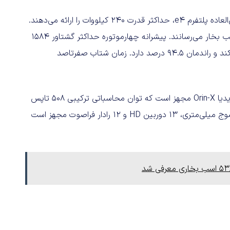
هریک از موتورهای الکتریکی یانگ‌وانگ U7 باتکیه‌بر عملکرد فوق‌العاده پلتفرم e4، حداکثر قدرت ۲۴۰ کیلووات را ارائه می‌دهند.
این موتورها کنار یکدیگر، مجموع خروجی را به بیش از ۱۳۰۰ اسب بخار می‌رسانند. پیشرانه چهارموتوره حداکثر گشتاور ۱۵۸۴
نیوتن متر را در حداکثر دور موتور ۲۱ هزار دوربردقیقه تولید می‌کند و راندمان ۹۴.۵ درصد دارد. زمان شتاب صفرتاصد
یانگ‌وانگ U7 به‌صورت استاندارد به 2 تراشه رانندگی خودکار انویدیا Orin-X مجهز است که توان محاسباتی ترکیبی ۵۰۸ تاپس
را فراهم می‌کند. این خودرو به ۳ رادار فوق دوربرد لیدار، ۵ رادار موج میلی‌متری، ۱۳ دوربین HD و ۱۲ رادار فراصوت مجهز است