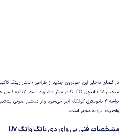
منحنی ۱۲.۸ اینچی
واقعیت افزوده مجهز است.
مشخصات فنی بی وای دی یانگ وانگ U7