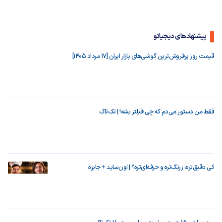
پیشنهادهای دیجیاتو
قیمت روز پرفروش‌ترین گوشی‌های بازار ایران [17 مرداد 1405]
فقط من دستور می‌دم که چی فیلتر بشه! | تک‌تاک
کی دقیق‌تره، زرنگ‌تره و حرفه‌ای‌تره؟ | اون‌ساید + جایزه