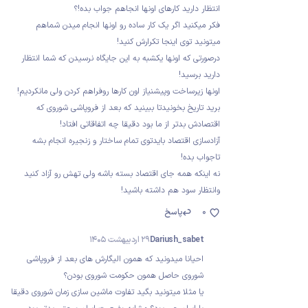
انتظار دارید کارهای اونها انجاهم جواب بده!؟
فکر میکنید اگر یک کار ساده رو اونها انجام میدن شماهم
میتونید توی اینجا تکرارش کنید!
درصورتی که اونها یکشبه به این جایگاه نرسیدن که شما انتظار
دارید برسید!
اونها زیرساخت وپیشنیاز اون کارها روفراهم کردن ولی مانکردیم!
برید تاریخ بخونیدتا ببینید که بعد از فروپاشی شوروی که
اقتصادش بدتر از ما بود دقیقا چه اتفاقاتی افتاد!
آزادسازی اقتصاد بایدتوی تمام ساختار و زنجیره انجام بشه
تاجواب بده!
نه اینکه همه جای اقتصاد بسته باشه ولی تهش رو آزاد کنید
وانتظار سود هم داشته باشید!
0
پاسخ
Dariush_sabet
29 اردیبهشت 1405
احیانا میدونید که همون الیگارش های بعد از فروپاشی
شوروی حاصل همون حکومت شوروی بودن؟
یا مثلا میتونید بگید تفاوت ماشین سازی زمان شوروی دقیقا