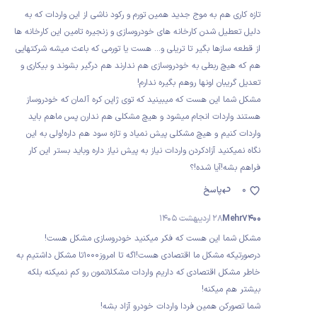
تازه کاری هم به موج جدید همین تورم و رکود ناشی از این واردات که به
دلیل تعطیل شدن کارخانه های خودروسازی و زنجیره تامین این کارخانه ها
از قطعه سازها بگیر تا تریلی و... هست یا تورمی که باعث میشه شرکتهایی
هم که هیچ ربطی به خودروسازی هم ندارند هم درگیر بشوند و بیکاری و
تعدیل گریبان اونها روهم بگیره ندارم!
مشکل شما این هست که میبینید که توی ژاپن کره آلمان که خودروساز
هستند واردات انجام میشود و هیچ مشکلی هم ندارن پس ماهم باید
واردات کنیم و هیچ مشکلی پیش نمیاد و تازه سود هم داره!ولی به این
نگاه نمیکنید آزادکردن واردات نیاز به پیش نیاز داره وباید بستر این کار
فراهم بشه!آیا شده!؟
0
پاسخ
Mehr7400
28 اردیبهشت 1405
مشکل شما این هست که فکر میکنید خودروسازی مشکل هست!
درصورتیکه مشکل ما اقتصادی هست!اگه تا امروز1000تا مشکل داشتیم به
خاطر مشکل اقتصادی که داریم واردات مشکلاتمون رو کم نمیکنه بلکه
بیشتر هم میکنه!
شما تصورکن همین فردا واردات خودرو آزاد بشه!