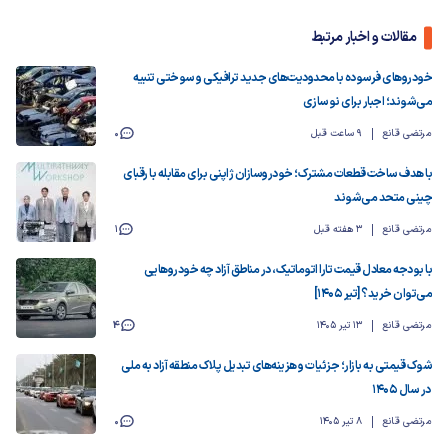
مقالات و اخبار مرتبط
خودروهای فرسوده با محدودیت‌های جدید ترافیکی و سوختی تنبیه
می‌شوند؛ اجبار برای نوسازی
مرتضی قانع
9 ساعت قبل
0
با هدف ساخت قطعات مشترک؛ خودروسازان ژاپنی برای مقابله با رقبای
چینی متحد می‌شوند
مرتضی قانع
3 هفته قبل
1
با بودجه‌ معادل قیمت تارا اتوماتیک، در مناطق آزاد چه خودروهایی
می‌توان خرید؟ [تیر ۱۴۰۵]
مرتضی قانع
13 تیر 1405
4
شوک قیمتی به بازار؛ جزئیات و هزینه‌های تبدیل پلاک منطقه آزاد به ملی
در سال ۱۴۰۵
مرتضی قانع
8 تیر 1405
0