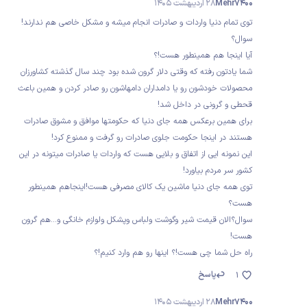
Mehr7400
28 اردیبهشت 1405
توی تمام دنیا واردات و صادرات انجام میشه و مشکل خاصی هم ندارند!
سوال؟
آیا اینجا هم همینطور هست!؟
شما یادتون رفته که وقتی دلار گرون شده بود چند سال گذشته کشاورزان
محصولات خودشون رو یا دامداران دامهاشون رو صادر کردن و همین باعث
قحطی و گرونی در داخل شد!
برای همین برعکس همه جای دنیا که حکومتها موافق و مشوق صادرات
هستند در اینجا حکومت جلوی صادرات رو گرفت و ممنوع کرد!
این نمونه ایی از اتفاق و بلایی هست که واردات یا صادرات میتونه در این
کشور سر مردم بیاورد!
توی همه جای دنیا ماشین یک کالای مصرفی هست!اینجاهم همینطور
هست؟
سوال؟الان قیمت شیر وگوشت ولباس وپشکل ولوازم خانگی و...هم گرون
هست!
راه حل شما چی هست!؟ اینها رو هم وارد کنیم!؟
پاسخ
1
Mehr7400
28 اردیبهشت 1405