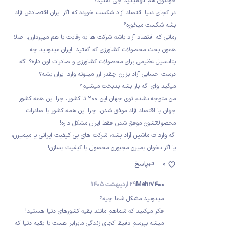
خودتون هم فهمیدید چی گفتید؟
در کجای دنیا اقتصاد آزاد شکست خورده که اگر ایران اقتصادش آزاد
بشه شکست میخوره؟
زمانی که اقتصاد آزاد باشه شرکت ها به رقابت با هم میپردازن. اصلا
همون بحث محصولات کشاورزی که گفتید. ایران میدونید چه
پتانسیل عظیمی برای محصولات کشاورزی و صادرات اون داره؟ اگه
درست حسابی آزاد بزارن چقدر ارز میتونه وارد ایران بشه؟
میگید وای اگه باز بشه بدبخت میشیم؟
من متوجه نشدم توی جهان این ۲۰۰ تا کشور، چرا این همه کشور
جهان با اقتصاد آزاد موفق شدن، چرا این همه کشور با صادرات
محصولاتشون موفق شدن فقط ایران مشکل داره!
اگه واردات ماشین آزاد بشه، شرکت های بی کیفیت ایرانی یا میمیرن،
یا اگر نخوان بمیرن مجبورن محصول با کیفیت بسازن!
0
پاسخ
Mehr7400
29 اردیبهشت 1405
میدونید مشکل شما چیه؟
فکر میکنید که شماهم مانند بقیه کشورهای دنیا هستید!
میشه بپرسم دقیقا کجای زندگی مابرابر هست با بقیه دنیا که