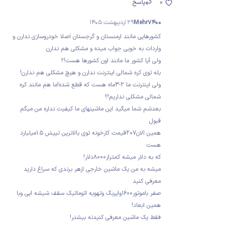
0
پاسخ
Mehr7400
29 اردیبهشت 1405
کشورهایی مانند ارمنستان و گرجستان اصلا خودروسازی ندارن و
واردات به خوبی جواب میده و مشکلی هم ندارن
ولی آیا کشور ما مانند اون کشورها هست!؟
بله توی کره شمالی اینترنت ندارن و هیچ مشکلی هم ندارن!
ولی اینترنت ما 2-3ماه هست که قطع شده!ما هم مانند کره
شمالی مشکلی نداریم!؟
بعدشم شما میگید این ماشینهای ما کیفیت نداره من میگم
قبول
همین الان207قیمت کارخونه توی بالاترین تیپش 1.5میلیارد
هست
که به دلار میشه کمتراز8000دلار!
میشه به من یک ماشین خارجی ازهر برندی که سراغ دارید
معرفی کنید
صفر باموتور1600وایربگ وتهویه اتوماتیک سقف شیشه ایی وبا
همین ابعاد!
فقط یک ماشین معرفی کنیدنه بیشتر!