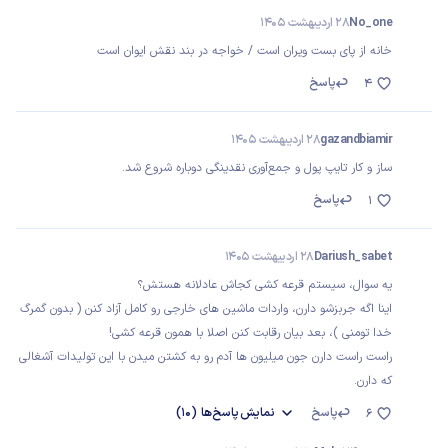
No_one
28 اردیبهشت 1405
خانه از پای بست ویران است / خواجه در بند نقش ایوان است
پاسخ
4
gazandbiamir
28 اردیبهشت 1405
ساز و کار تایپ پول و جمع‌آوری نقدینگی دوباره شروع شد.
پاسخ
1
Dariush_sabet
28 اردیبهشت 1405
یه سوال، سیستم قرعه کشی کجاش عادلانه هستش؟
اینا اگه جربزشو دارن، واردات ماشین های خارجی رو کامل آزاد کنن ( بدون گمرگ
خدا تومنی )، بعد بیان رقابت کنن اصلا با همون قرعه کشی!
راست راست دارن جون میلیون ها آدم رو به کشتن میدن با این تولیدات آشغالی
که دارن.
پاسخ
نمایش
پاسخ‌ها
(10)
6