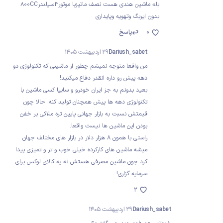
بله ماشین هندی هست نصف ماتیزبا موتور3سیلندر800CC
بدون ایربگ وتهویه وپایداری
0
پاسخ
Dariush_sabet
29 اردیبهشت 1405
من واقعا متوجه نمیشم چطور از ماشینی که تکنولوژی دو
دهه پیش رو داره انقدر دفاع میکنید!
بعید بدونم به جز ایران خودرو و سایپا کسی ماشین با
تکنولوژی دهه ها پیش همچنان تولید کنه. حالا چون
قیمتش نسبت به بازار جهانی پایین تره ملاکی بر خفن
بودن این ماشین ها نیست واقعا.
راستی با همون ۸ هزار دلار در بازار های مختلف جهان
میشه ماشین های کارکرده خیلی خوب و تر و تمیزی پیدا
کرد چون ماشین مصرفی هستش نه یه کالای لوکس برای
سرمایه گزاری!
2
Dariush_sabet
29 اردیبهشت 1405