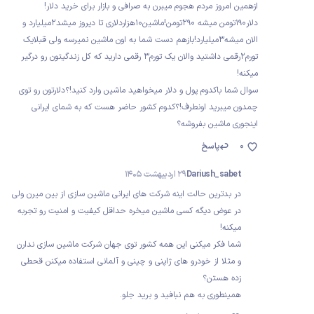
ازهمین امروز مردم هجوم میبرن به صرافی و بازار برای خرید دلار!
دلار190تومن میشه 290تومن!ماشین10هزاردلاری تا دیروز میشد2میلیارد و
الان میشه3میلیارد!بازهم دست شما به اون ماشین نمیرسه ولی قبلایک
تورم2رقمی داشتید والان یک تورم3 رقمی دارید که کل زندگیتون رو درگیر
میکنه!
سوال شما باکدوم پول و دلار میخواهید ماشین وارد کنید!؟دلارتون رو توی
چمدون میبرید اونطرف!؟کدوم کشور حاضر هست که به شمای ایرانی
اینجوری ماشین بفروشه؟
0
پاسخ
Dariush_sabet
29 اردیبهشت 1405
در بدترین حالت اینه شرکت های ایرانی ماشین سازی از بین میرن ولی
در عوض دیگه کسی ماشین میخره حداقل کیفیت و امنیت رو تجربه
میکنه!
شما فکر میکنی این همه کشور توی جهان شرکت ماشین سازی ندارن
و مثلا از خودرو های ژاپنی و چینی و آلمانی استفاده میکنن قحطی
زده هستن؟
همینطوری به هم نبافید و برید جلو.