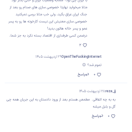
با ایران چی بود؟ مشابه وضعیت ایران و حتی بدتر بود.
مثلا میخواید نهایتا خصوصی سازی های صدام رو بعد از
جنگ ایران عراق بگید، ولی خب مثلا برسی نمیکنید
خصوصی سازی معنیش این نیست کارخونه ها رو به پسر
عمو و پسر خاله هاتون بدید!
درضمن کسی طرفداری از اقتصاد بسته نکرد به جز شما،
2
OpenTheFuckingInternet
29 اردیبهشت 1405
تموم شد؟ 😊
0
پاسخ
reza_jj
28 اردیبهشت 1405
به به چه اتفاقی . مطمعن هستم بعد از ورود دادستان به این جریان همه چی
گل و بلبل میشه
0
پاسخ