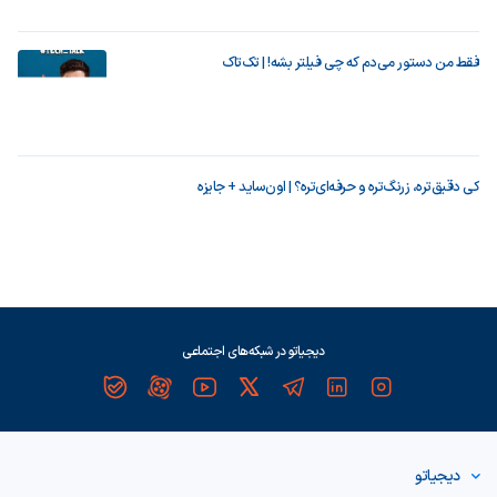
فقط من دستور می‌دم که چی فیلتر بشه! | تک‌تاک
کی دقیق‌تره، زرنگ‌تره و حرفه‌ای‌تره؟ | اون‌ساید + جایزه
دیجیاتو در شبکه‌های اجتماعی
دیجیاتو