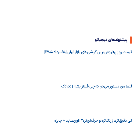
پیشنهادهای دیجیاتو
قیمت روز پرفروش‌ترین گوشی‌های بازار ایران [15 مرداد 1405]
فقط من دستور می‌دم که چی فیلتر بشه! | تک‌تاک
کی دقیق‌تره، زرنگ‌تره و حرفه‌ای‌تره؟ | اون‌ساید + جایزه