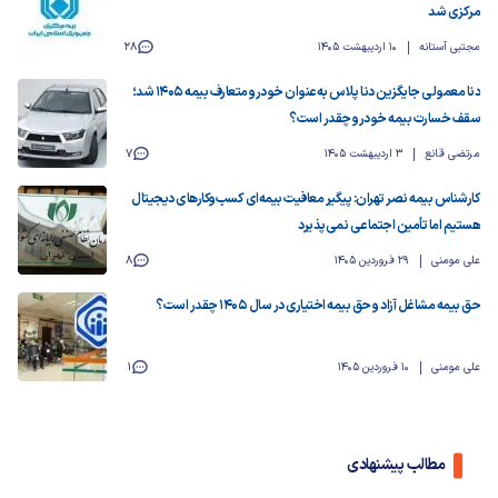
مرکزی شد
مجتبی آستانه
10 اردیبهشت 1405
28
دنا معمولی جایگزین دنا پلاس به‌عنوان خودرو متعارف بیمه ۱۴۰۵ شد؛
سقف خسارت بیمه خودرو چقدر است؟
مرتضی قانع
3 اردیبهشت 1405
7
کارشناس بیمه نصر تهران: پیگیر معافیت بیمه‌ای کسب‌وکارهای دیجیتال
هستیم اما تأمین اجتماعی نمی‌پذیرد
علی مومنی
29 فروردین 1405
8
حق بیمه مشاغل آزاد و حق بیمه اختیاری در سال ۱۴۰۵ چقدر است؟
علی مومنی
10 فروردین 1405
1
مطالب پیشنهادی