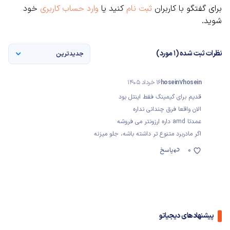
برای گفتگو با کاربران
ثبت نام
کنید یا
وارد حساب کاربری
خود
شوید.
نظرات ثبت شده (1 مورد)
جدیدترین
hosein7hosein
16 خرداد 1405
قدیم برای گیمینگ فقط اینتل بود
الان واقعا فرق چندانی نداره
عمدتا amd داره ارزونتر می فروشه
اگر مادربرد متنوع تر داشته باشه، جلو میزنه
0
پاسخ
پیشنهادهای دیجیاتو