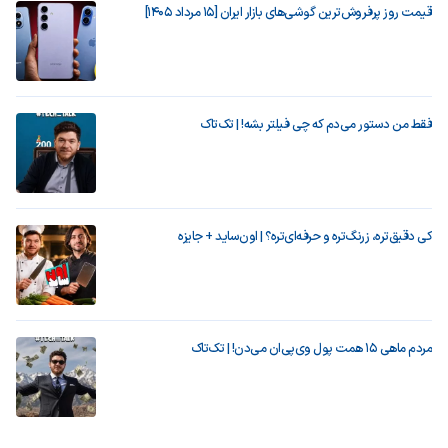
قیمت روز پرفروش‌ترین گوشی‌های بازار ایران [15 مرداد 1405]
فقط من دستور می‌دم که چی فیلتر بشه! | تک‌تاک
کی دقیق‌تره، زرنگ‌تره و حرفه‌ای‌تره؟ | اون‌ساید + جایزه
مردم ماهی ۱۵ همت پول وی‌پی‌ان می‌دن! | تک‌تاک