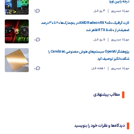
درجه پایین آورد
مهرانا عیسی‌پور
4 روز قبل
1
کارت گرافیک AMD Radeon RX 9050 در بنچمارک‌ها ۲۰ تا ۳۰ درصد
ضعیف‌تر از RTX 5050 ظاهر شد
مهرانا عیسی‌پور
5 روز قبل
0
پژوهشگر OpenAI سیستم‌های هوش مصنوعی Cerebras را
شگفت‌انگیز توصیف کرد
مهرانا عیسی‌پور
1 هفته قبل
0
مطالب پیشنهادی
دیدگاه‌ها و نظرات خود را بنویسید