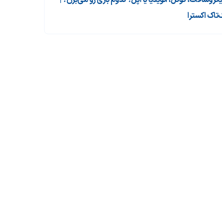
یکروسافت، گوگل، انویدیا یا اپل؟ کدوم بازی رو می‌برن؟ |
‌تاک اکسترا