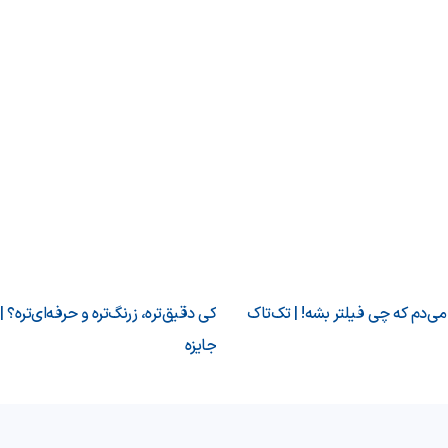
‌دم که چی فیلتر بشه! | تک‌تاک
کی دقیق‌تره، زرنگ‌تره و حرفه‌ای‌تره؟ |
جایزه