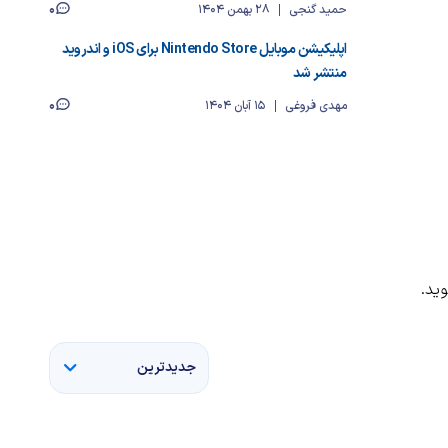
0
حمید گنجی
28 بهمن 1404
اپلیکیشن موبایل Nintendo Store برای iOS و اندروید
منتشر شد
0
مهدی فروغی
15 آبان 1404
ید.
جدیدترین