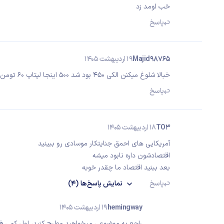
خب اومد زد
پاسخ
Majid98765
19 اردیبهشت 1405
خبالا شلوغ میکنن الکی ۴۵۰ بود شد ۵۰۰ اینجا لپتاپ ۶۰ تومن بود الان شده ۲۲۰ تومن
پاسخ
TO3
18 اردیبهشت 1405
آمریکایی های احمق جنایتکار موسادی رو ببینید
اقتصادشون داره نابود میشه
بعد ببنید اقتصاد ما چقدر خوبه
پاسخ
نمایش
پاسخ‌ها
(4)
hemingway
19 اردیبهشت 1405
راجع به موضوعی میخواهید مطرح کنید، اول کمی فکر