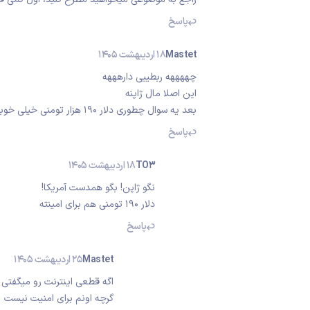
پاسخ
Mastet
18 اردیبهشت 1405
چههههه ربطییی دارهههه
این اصلا مال ژاپنه
بعد یه سوال چطوری دلار ۱۹۰ هزار تومنی خیلی خوبه؟قیمت همین کنسول تو ایران ۱۳۰ میلیون تومنه
پاسخ
TO3
18 اردیبهشت 1405
نگو ژاپن! بگو همدست آمریکا!
دلار 190 تومنی هم برای امینته
پاسخ
Mastet
25 اردیبهشت 1405
اگه قطعی اینترنت رو میگفتی ب
گرچه اونم برای امنیت نیست