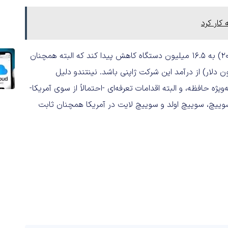
کار کرد
انتظار می‌رود فروش سوییچ ۲ طی سال مالی جاری (تا اوایل ۲۰۲۷) به ۱۶.۵ میلیون دستگاه کاهش پیدا کند که البته همچنان
 می‌تواند به‌معنای کاهش ۱۰۰ میلیارد ین (۶۴۰ میلیون دلار) از درآمد این شرکت ژاپنی باشد. نینتندو دلیل
 حافظه، و البته اقدامات تعرفه‌ای -احتمالاً از سوی آمریکا-
‌های Switch ازجمله نسل اول سوییچ، سوییچ اولد و سوییچ لایت در آمریکا همچنان ثابت