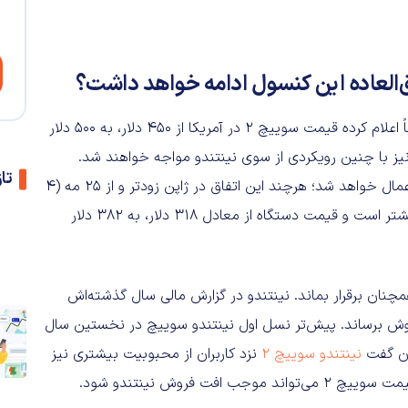
نینتندو براساس آنچه که «تغییرات شرایط بازار» عنوان شده، رسماً اعلام کرده قیمت سوییچ ۲ در آمریکا از ۴۵۰ دلار، به ۵۰۰ دلار
 نیز با چنین رویکردی از سوی نینتندو مواجه خواهند شد.
تا
قیمت جدید نینتندو سوییچ ۲ از تاریخ ۱ سپتامبر (۱۰ شهریور) اعمال خواهد شد؛ هرچند این اتفاق در ژاپن زودتر و از ۲۵ مه (۴
خرداد) به‌وقوع می‌پیوندد. جالب این‌که تغییر قیمتی در ژاپن بیشتر است و قیمت دستگاه از معادل ۳۱۸ دلار، به ۳۸۲ دلار
همچنان برقرار بماند. نینتندو در گزارش مالی سال گذشته‌اش
ه موفق شده ۱۹.۸۶ میلیون واحد سوییچ ۲ را به‌فروش برساند. پیش‌تر نسل اول نینتندو سوییچ در نخستین سال
نینتندو سوییچ ۲
نزد کاربران از محبوبیت بیشتری نیز
 فروش نینتندو شود.