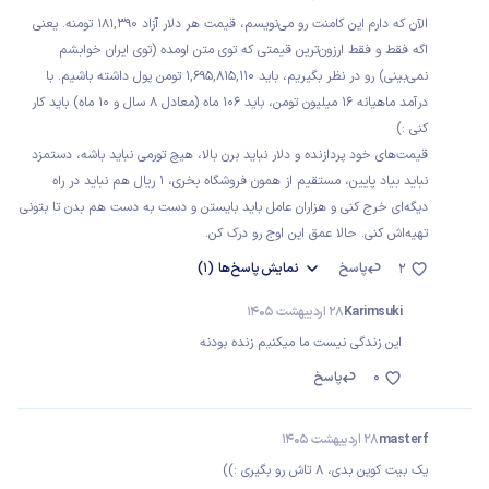
الآن که دارم این کامنت رو می‌نویسم، قیمت هر دلار آزاد ۱۸۱,۳۹۰ تومنه. یعنی
اگه فقط و فقط ارزون‌ترین قیمتی که توی متن اومده (توی ایران خوابشم
نمی‌بینی) رو در نظر بگیریم، باید 1,695,815,1۱۰ تومن پول داشته باشیم. با
درآمد ماهیانه ۱۶ میلیون تومن، باید ۱۰۶ ماه (معادل ۸ سال و ۱۰ ماه) باید کار
کنی :)
قیمت‌های خود پردازنده و دلار نباید برن بالا، هیچ تورمی نباید باشه، دستمزد
نباید بیاد پایین، مستقیم از همون فروشگاه بخری، ۱ ریال هم نباید در راه
دیگه‌ای خرج کنی و هزاران عامل باید بایستن و دست به دست هم بدن تا بتونی
تهیه‌اش کنی. حالا عمق این اوج رو درک کن.
پاسخ
نمایش
پاسخ‌ها
(1)
2
Karimsuki
28 اردیبهشت 1405
این زندگی نیست ما میکنیم زنده بودنه
0
پاسخ
masterf
28 اردیبهشت 1405
یک بیت کوین بدی، 8 تاش رو بگیری :))