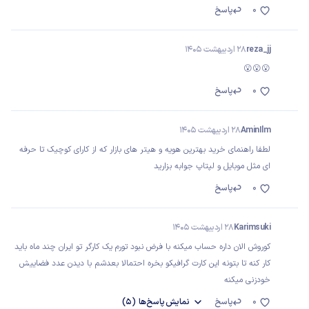
0
پاسخ
reza_jj
28 اردیبهشت 1405
😮😮😮
0
پاسخ
AminIlm
28 اردیبهشت 1405
لطفا راهنمای خرید بهترین هویه و هیتر های بازار که از کارای کوچیک تا حرفه
ای مثل موبایل ‌و لپتاپ جوابه بزارید
0
پاسخ
Karimsuki
28 اردیبهشت 1405
کوروش الان داره حساب میکنه با فرض نبود تورم یک کارگر تو ایران چند ماه باید
کار کنه تا بتونه این کارت گرافیکو بخره احتمالا بعدشم با دیدن عدد فضاییش
خودزنی میکنه
0
پاسخ
نمایش
پاسخ‌ها
(5)