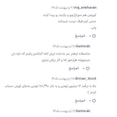
Haj_amirhusain
28 اردیبهشت 1405
کوروش هم سوراخ ویو و بازدید رو پیدا کرده
دمش کرم طرف درست ایستاده
ولی...
0
پاسخ
Karimsuki
28 اردیبهشت 1405
متاسفانه اینقدر سر ما ملت ایران کلاه گذاشتن یکیم که داره دل
میسوزونه هزارجور اما و اگر براش میاری
0
پاسخ
Shttuer_Stock
28 اردیبهشت 1405
بالا با درآمد ۱۶ میلیون تومنی و با دلار ۱۸۱,۳۹۰ تومنی به‌جای کورش حساب
کردم :)
0
پاسخ
Karimsuki
28 اردیبهشت 1405