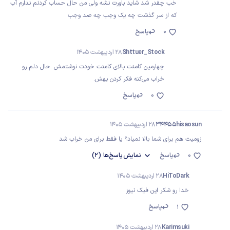
خب چقدر شد شاید باورت نشه ولی من حال حساب کردنم ندارم آب
که از سر گذشت چه یک وجب چه صد وجب
0
پاسخ
Shttuer_Stock
28 اردیبهشت 1405
چهارمین کامنت بالای کامنت خودت نوشتمش. حال دلم رو
خراب می‌کنه فکر کردن بهش.
0
پاسخ
34455hisaosun
28 اردیبهشت 1405
زومیت هم برای شما بالا نمیاد؟ یا فقط برای من خراب شد
0
پاسخ
نمایش
پاسخ‌ها
(2)
HiToDark
28 اردیبهشت 1405
خدا رو شکر این فیک نیوز
پاسخ
1
Karimsuki
28 اردیبهشت 1405