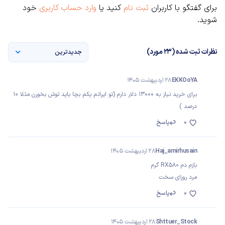
برای گفتگو با کاربران
ثبت نام
کنید یا
وارد حساب کاربری
خود
شوید.
نظرات ثبت شده (23 مورد)
جدیدترین
EKKOoYA
28 اردیبهشت 1405
برای خرید نیاز به 13000 دلار دارم (تو ایرانم یکم بچا باید توش بخورن مثلا 10
درصد )
0
پاسخ
Haj_amirhusain
28 اردیبهشت 1405
بازم دم RX580 گرم
مرد روزای سخت
0
پاسخ
Shttuer_Stock
28 اردیبهشت 1405