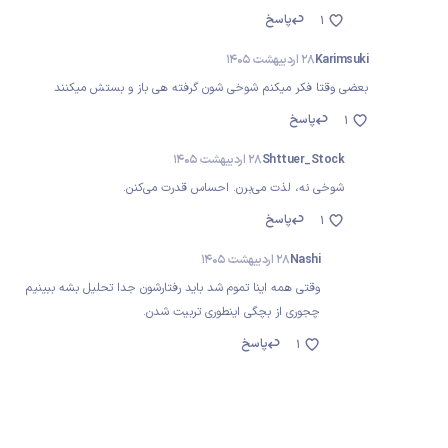
پاسخ
1
Karimsuki
28 اردیبهشت 1405
بعضی وقتا فکر میکنم شوخی شون گرفته هی باز و بستش میکنند
پاسخ
1
Shttuer_Stock
28 اردیبهشت 1405
شوخی نه، لذت می‌برن. احساس قدرت می‌کنن.
پاسخ
1
Nashi
28 اردیبهشت 1405
وقتی همه اینا تموم شد باید رفتارشون جدا تحلیل بشه ببینیم
چجوری از بچگی اینطوری تربیت شدن.
پاسخ
1