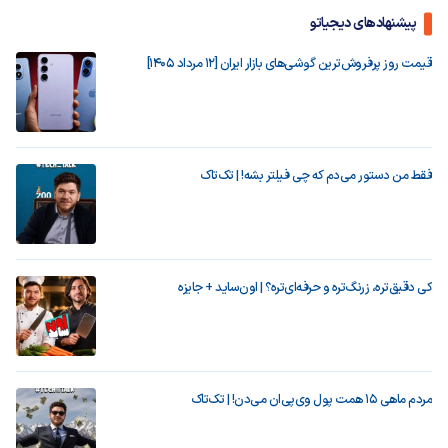
پیشنهادهای دیجیاتو
قیمت روز پرفروش‌ترین گوشی‌های بازار ایران [12 مرداد 1405]
فقط من دستور می‌دم که چی فیلتر بشه! | تک‌تاک
کی دقیق‌تره، زرنگ‌تره و حرفه‌ای‌تره؟ | اون‌ساید + جایزه
مردم ماهی ۱۵ همت پول وی‌پی‌ان می‌دن! | تک‌تاک