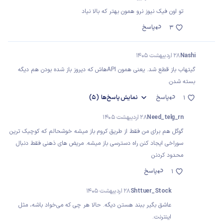
تو اون فیک نیوز نرو همون بهتر که بالا نیاد
پاسخ
3
Nashi
28 اردیبهشت 1405
گیتهاب باز قطع شد. یعنی همون APIهاش که دیروز باز شده بودن هم دیگه
بسته شدن.
پاسخ
نمایش
پاسخ‌ها
(5)
1
Need_telg_rn
28 اردیبهشت 1405
گوگل هم برای من فقط از طریق کروم باز میشه خوشحالم که کوچیک ترین
سوراخی ایجاد کنن راه دسترسی باز میشه. مریض های ذهنی فقط دنبال
محدود کردنن
پاسخ
1
Shttuer_Stock
28 اردیبهشت 1405
عاشق بگیر ببند هستن دیگه. حالا هر چی که می‌خواد باشه، مثل
اینترنت.