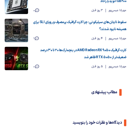
GB200 انویدیا را داد
مهرانا عیسی‌پور
3 روز قبل
0
سقوط تایتان‌های سیلیکونی: چرا کارت گرافیک پرمصرف و رویای SLI برای
همیشه نابود شدند؟
مهرانا عیسی‌پور
4 روز قبل
1
کارت گرافیک AMD Radeon RX 9050 در بنچمارک‌ها ۲۰ تا ۳۰ درصد
ضعیف‌تر از RTX 5050 ظاهر شد
مهرانا عیسی‌پور
5 روز قبل
0
مطالب پیشنهادی
دیدگاه‌ها و نظرات خود را بنویسید