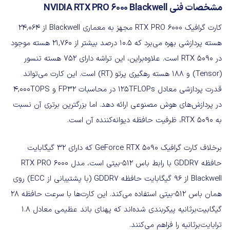
مشخصات فنی NVIDIA RTX PRO 6000 Blackwell
کارت گرافیک RTX PRO 6000 مجهز به معماری Blackwell از 24,064
هسته پردازشی بهره می‌برد که 10.5 درصد بیشتر از 21,760 هسته موجود
در RTX 5090 است. علاوه‌براین، این تراشه دارای 752 هسته تنسور
(Tensor) و 188 هسته رهگیری پرتو (RT) است. این کارت می‌تواند
قدرت پردازشی معادل 125TFLOPs در محاسبات FP32 و 4,000TOPS
در پردازش‌های هوش مصنوعی ارائه دهد. اما بزرگترین برتری آن نسبت
به RTX 5090، ظرفیت حافظه دیوانه‌کننده آن است.
برخلاف کارت گرافیک GeForce RTX 5090 که دارای 32 گیگابایت
حافظه GDDR7 با رابط باس 512-بیتی است، مدل RTX PRO 6000
Blackwell از 96 گیگابایت حافظه GDDR7 (با پشتیبانی از ECC) روی
همان باس 512-بیتی استفاده می‌کند. این کارت‌ها با سرعت حافظه 28
گیگابیت‌برثانیه پیکربندی شده‌اند که پهنای باند عظیمی معادل 1.8
ترابایت‌برثانیه را فراهم می‌کنند.