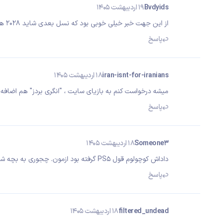
Bvdyids
19 اردیبهشت 1405
از این جهت خبر خیلی خوبی بود که نسل بعدی شاید ۲۰۲۸ هم معرفی و فروخته نشه و بیوفته عقب تر
پاسخ
iran-isnt-for-iranians
18 اردیبهشت 1405
میشه درخواست کنم به بازیای سایت ، "انگری بردز" هم اضافه کن
پاسخ
Someone3
18 اردیبهشت 1405
داداش کوچولوم قول PS5 گرفته بود ازمون. چجوری به بچه شرایط اقتصادی رو توضیح بدیم :)
پاسخ
filtered_undead
18 اردیبهشت 1405