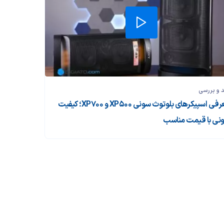
 و بررسی‌
معرفی اسپیکرهای بلوتوث سونی XP500 و XP700؛ کیفیت
نی با قیمت مناسب