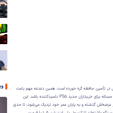
وی
انی در تأمین حافظه گره خورده است. همین دغدغه مهم باعث
شده سونی قیمت پلی استیشن ۵ را به ۶۵۰ دلار برساند و همین مسئله برای خریداران جدید PS5 دلسردکننده باشد. این
۱۵۰ دلاری دلاری، آن هم برای کنسولی که ۶ سال از عرضه‌اش گذشته و به پایان عمر خود نزدیک می‌شود، تا حدی
طرفداران را ناامید کرده است. با چنین وضعیتی حالا کاربران دست نگه داشته‌اند تا کنسول پلی استیشن ۵ را با قیمت