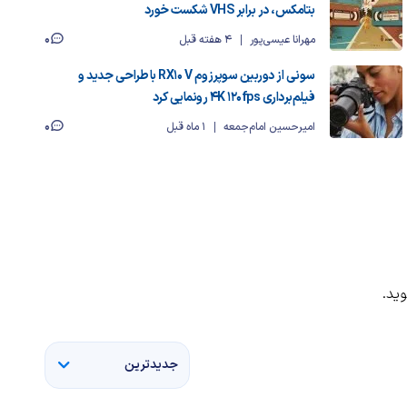
بتامکس، در برابر VHS شکست خورد
0
مهرانا عیسی‌پور
4 هفته قبل
سونی از دوربین سوپرزوم RX10 V با طراحی جدید و
فیلم‌برداری 4K 120fps رونمایی کرد
0
امیرحسین امام‌جمعه
1 ماه قبل
ید.
جدیدترین