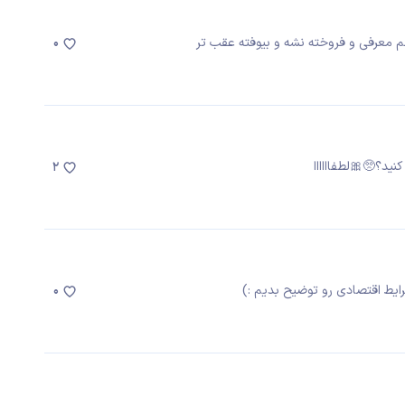
0
ید؟🥺🎀لطفاااااا
2
0