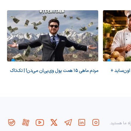
 اون‌ساید +
مردم ماهی ۱۵ همت پول وی‌پی‌ان می‌دن! | تک‌تاک
اه ما هستید.