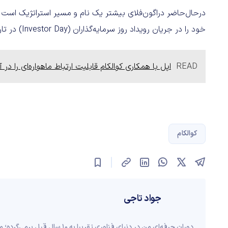
در‌حال‌حاضر دراگون‌فلای بیشتر یک نام و مسیر استراتژیک است 
خود را در جریان رویداد روز سرمایه‌گذاران (Investor Day) در تاریخ ۲۴ ژوئن (۴ تیر ۱۴۰۵) به اشتراک بگذارد.
READ
اپل با همکاری کوالکام قابلیت ارتباط ماهواره‌ای را در آیفون 14 فراهم ک
کوالکام
جواد تاجی
دوران حرفه‌ای من در دنیای فناوری ت