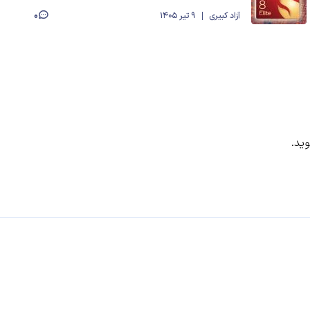
0
آزاد کبیری
9 تیر 1405
ید.