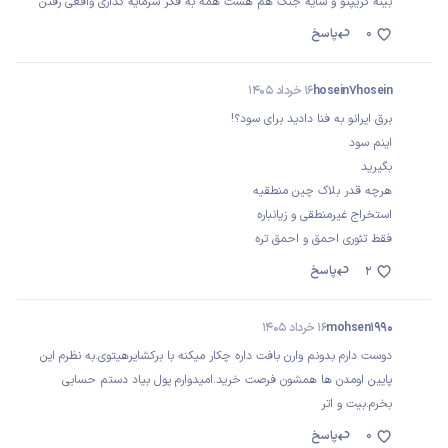
بینه کریپتو و سایه جنگ هم هست همه به فکر سرمایه گذاری واقعی رفتن
0
پاسخ
hosein7hosein
16 خرداد 1405
برق ایرانو به فنا دادید برای سود؟!
اینم سود
بگیرید
هرچه قدر بلاک چین منطقیه
استخراج غیرمنطقی و زیانباره
فقط تئوری احمق و احمق تره
پاسخ
2
mohsen1990
16 خرداد 1405
دوست دارم بدونم وارن بافت داره چکار میکنه با برکشایرهیتوی.به نظرم این
پایین اومدن ها همشون فرصت خرید.امیدوارم پول بیاد دستم حسابی
بخرم.بیت و اتر
0
پاسخ