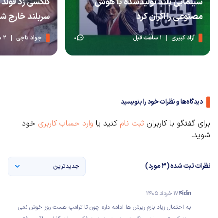
سینمایی بلند تولیدشده با هوش
مصنوعی را اکران کرد
سربلند خارج شد
آزاد کبیری
1 ساعت قبل
جواد تاجی
2 ساعت قبل
0
دیدگاه‌ها و نظرات خود را بنویسید
برای گفتگو با کاربران
ثبت نام
کنید یا
وارد حساب کاربری
خود
شوید.
نظرات ثبت شده (3 مورد)
جدیدترین
4idin
17 خرداد 1405
به احتمال زیاد بازم ریزش ها ادامه داره چون تا ترامپ هست روز خوش نمی