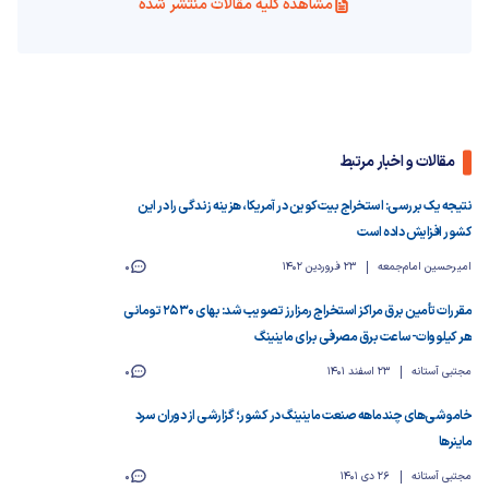
مشاهده کلیه مقالات منتشر شده
مقالات و اخبار مرتبط
نتیجه یک بررسی: استخراج بیت‌کوین در آمریکا، هزینه زندگی را در این
کشور افزایش داده است
امیرحسین امام‌جمعه
23 فروردین 1402
0
مقررات تأمین برق مراکز استخراج رمزارز تصویب شد: بهای 2530 تومانی
هر کیلووات-ساعت برق مصرفی برای ماینینگ
مجتبی آستانه
23 اسفند 1401
0
خاموشی‌های چند‌ماهه صنعت ماینینگ در کشور؛ گزارشی از دوران سرد
ماینرها
مجتبی آستانه
26 دی 1401
0