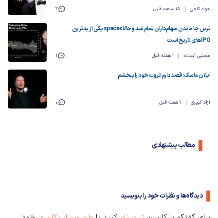
جواد تاجی
15 ساعت قبل
2
ترس جا ماندن سهام‌داران تمام شد و حالا spacex یکی از بدترین
IPOهای تاریخ است
مجتبی آستانه
1 هفته قبل
1
ایلان ماسک: قصد دارم ثروت خود را ببخشم
آزاد کبیری
1 هفته قبل
0
مطالب پیشنهادی
دیدگاه‌ها و نظرات خود را بنویسید
برای گفتگو با کاربران
ثبت نام
کنید یا
وارد حساب کاربری
خود