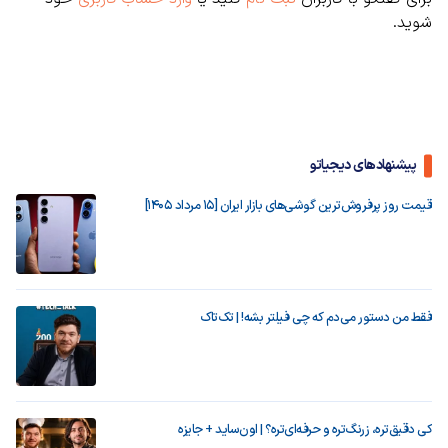
شوید.
پیشنهادهای دیجیاتو
قیمت روز پرفروش‌ترین گوشی‌های بازار ایران [15 مرداد 1405]
فقط من دستور می‌دم که چی فیلتر بشه! | تک‌تاک
کی دقیق‌تره، زرنگ‌تره و حرفه‌ای‌تره؟ | اون‌ساید + جایزه