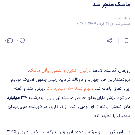
ماسک منجر شد
جواد تاجی
منتشر شده در 17 خرداد 1404 | 10:30
0
0
روزهای گذشته، شاهد
درگیری آنلاین و لفظی
ایلان ماسک
،
ثروتمندترین فرد جهان، و دونالد ترامپ، رئیس‌جمهور آمریکا، بودیم.
این اتفاق باعث شد
سهام تسلا 150 میلیارد دلار
ریزش کند و گفته
می‌شود ارزش دارایی‌های خالص ماسک نیز پایان پنج‌شنبه
34 میلیارد
دلار
کاهش یافته تا او دومین افت بزرگ تاریخ در فهرست میلیاردرهای
بلومبرگ را تجربه کند.
براساس گزارش بلومبرگ، باوجود این زیان بزرگ، ماسک با دارایی
335