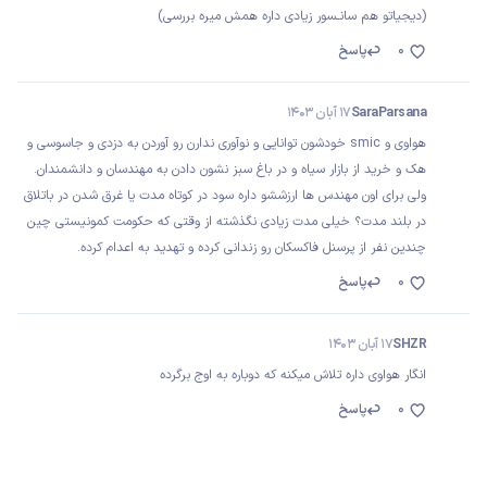
(دیجیاتو هم سانـسور زیادی داره همش میره بررسی)
0
پاسخ
SaraParsana
17 آبان 1403
هواوی و smic خودشون توانایی و نوآوری ندارن رو آوردن به دزدی و جاسوسی و
هک و خرید از بازار سیاه و در باغ سبز نشون دادن به مهندسان و دانشمندان.
ولی برای اون مهندس ها ارزششو داره سود در کوتاه مدت یا غرق شدن در باتلاق
در بلند مدت؟ خیلی مدت زیادی نگذشته از وقتی که حکومت کمونیستی چین
چندین نفر از پرسنل فاکسکان رو زندانی کرده و تهدید به اعدام کرده.
0
پاسخ
SHZR
17 آبان 1403
انگار هواوی داره تلاش میکنه که دوباره به اوج برگرده
0
پاسخ