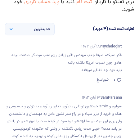
برای گفتگو با کاربران
ثبت نام
کنید یا
وارد حساب کاربری
خود
شوید.
نظرات ثبت شده (4 مورد)
جدیدترین
Psychologist
18 آبان 1403
فکر نمیکنم صرفا جذب مهندس تاثیر زیادی روی عقب موندگی صنعت نیمه
هادی چین نسبت آمریکا داشته باشه.
باید دید چه اتفاقی میوفته.
0
پاسخ
SaraParsana
17 آبان 1403
هـواوی و smic خودشون توانایی و نوآوری ندارن رو آوردن به دزدی و جاسـوسی و
هـک و خرید از بازار سیـاه و در باغ سبز نشون دادن به مهندسان و دانشمندان.
ولی برای اون مهندس ها ارزششو داره سود در کوتاه مدت یا غرق شدن در باتلاق
در بلند مدت؟ خیلی مدت زیادی نگذشته از وقتی که حکـومته کومـونیستی
چیـن چندین نفر از پرسنل فاکسکان رو زنـدانی کرده و تهدیـد به اعـدام کرده.