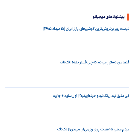
پیشنهادهای دیجیاتو
قیمت روز پرفروش‌ترین گوشی‌های بازار ایران [15 مرداد 1405]
فقط من دستور می‌دم که چی فیلتر بشه! | تک‌تاک
کی دقیق‌تره، زرنگ‌تره و حرفه‌ای‌تره؟ | اون‌ساید + جایزه
مردم ماهی ۱۵ همت پول وی‌پی‌ان می‌دن! | تک‌تاک