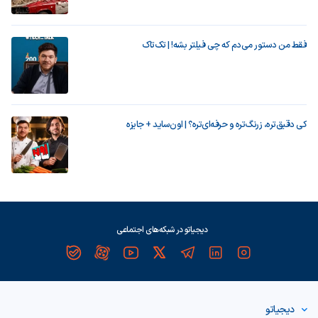
فقط من دستور می‌دم که چی فیلتر بشه! | تک‌تاک
کی دقیق‌تره، زرنگ‌تره و حرفه‌ای‌تره؟ | اون‌ساید + جایزه
دیجیاتو در شبکه‌های اجتماعی
دیجیاتو