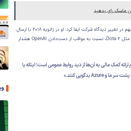
ان ماسک رای بدهید
در این میان، «کوین اسکات»، مدیر فناوری مایکروسافت، نقشی مهم در تغییر دیدگاه شرکت ایفا کرد. او در ژانویه ۲۰۱۸ با ارسال
ایمیلی به نادلا، ضمن ابراز تردید درباره سود مستقیم پروژه‌هایی مثل Dota 2، نسبت به عواقب از دست‌دادن OpenAI هشدار
ارائه کمک مالی به آن‌ها از دید روابط عمومی است؛ اینکه با
Azu بدگویی کنند.»
وی