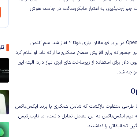
رود و با تخریب وجهه سرویس ابری Azure، خسارات جبران‌ناپذیری به اعتبار مایکروسافت در جامعه هوش
ماجرا از تابستان ۲۰۱۷ و پس از پیروزی تاریخی بات هوشمند OpenAI در برابر قهرمانان بازی دوتا ۲ آغاز شد. سم آلتمن
تا
 جسورانه برای افزایش سطح همکاری‌ها ارائه داد. او اعلام کرد
رود به فاز بعدی تحقیقات، به اعتباری معادل ۳۰۰ میلیون دلار برای استفاده از زیرساخت‌های ابری نیاز دارد؛ البته این
مواجه شد.
 و مایکروسافت، آلتمن با طرحی متفاوت بازگشت که شامل همکاری با برند ایکس‌باکس
ه تیم ایکس‌باکس به این تعامل تمایل داشت، اما نایب‌رئیس
گین تحقیقاتی را نداشتند.