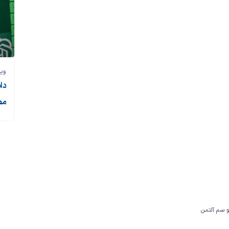
وی
دا
مص
و سم آلتمن