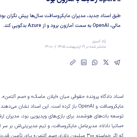
طبق اسناد جدید، مدیران مایکروسافت سال‌ها پیش نگران بود
مالی، OpenAI به سمت آمازون برود و از Azure بدگویی کند.
آزاد کبیری
منتشر شده در 19 اردیبهشت 1405 | 13:00
اسناد دادگاه پرونده حقوقی میان «ایلان ماسک» و «سم آلتمن»، د
توسعه بات‌های هوشمند برای بازی‌های ویدیویی بود، مدیران ارش
«ساتیا نادلا»، مدیرعامل مایکروسافت، و تیم مدیریتی‌اش بر سر
که اگر خواسته ۳۰۰ میلیون دلاری «سم آلتمن» برای تأ