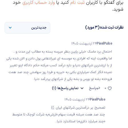
برای گفتگو با کاربران
ثبت نام
کنید یا
وارد حساب کاربری
خود
شوید.
نظرات ثبت شده (3 مورد)
جدیدترین
PixelPulse
24 اردیبهشت 1405
احتمال برد ماسک خیلی پایین بنظر میرسه بسته به مطالب این مدت و...
اما واقعیت اینه که افرادی به موسسه ای غیرانتفاعی پول دادن و الان شده یکی
از با ارزشترین شرکتهای دنیا،و داره درآمد کسب میکنه.حکم دادگاه اینو تغییر
نمیده.انگار کمک میلیاردی بکنی به خیریه و فردا روز سهامش چند صد همت
فروخته بشه تو بورس و بشه یکی از شرکتهای پردرآمد دنیا.
0
پاسخ
نمایش
پاسخ‌ها
(1)
PixelPulse
24 اردیبهشت 1405
تصحیح: پر درآمدترین شرکتهای ایران :))
چند صد همت میشه قیمت سهام «ارزش»یه شرکت کوچک تا متوسط
«چند میلیارد دلاری»با استاندارد دنیا.