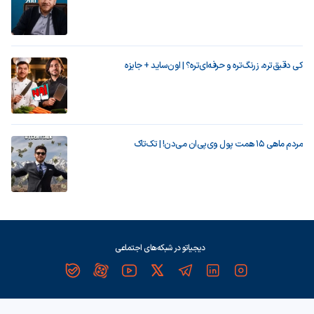
کی دقیق‌تره، زرنگ‌تره و حرفه‌ای‌تره؟ | اون‌ساید + جایزه
مردم ماهی ۱۵ همت پول وی‌پی‌ان می‌دن! | تک‌تاک
دیجیاتو در شبکه‌های اجتماعی