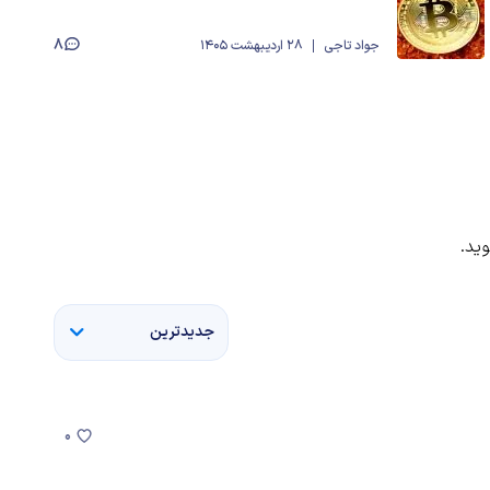
8
جواد تاجی
28 اردیبهشت 1405
ید.
جدیدترین
0