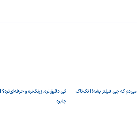
‌دم که چی فیلتر بشه! | تک‌تاک
کی دقیق‌تره، زرنگ‌تره و حرفه‌ای‌تره؟ |
جایزه