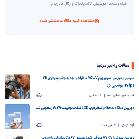
فیلم‌و‌سینما، موسیقی کلاسیک‌راک و رئال مادریدم.
مشاهده کلیه مقالات منتشر شده
مقالات و اخبار مرتبط
سونی از دوربین سوپرزوم RX10 V با طراحی جدید و فیلم‌برداری 4K
120fps رونمایی کرد
امیرحسین امام‌جمعه
1 ماه قبل
0
دوربین Godox C100 با منظره‌یاب LCD شفاف و قیمت ۲۹ دلار معرفی شد
آزاد کبیری
13 تیر 1405
0
دوربین سونی A7R VI معرفی شد؛ سنسور ۶۷ مگاپیکسلی با سرعت