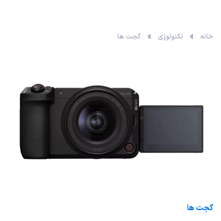
خانه
تکنولوژی
گجت ها
گجت ها