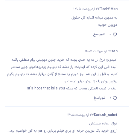
Tech4Man
24 اردیبهشت 1405
يه مموري ميشه اندازه كل حقوق.
دوربين خوبيه
0
پاسخ
asn
24 اردیبهشت 1405
امیدوارم نرخ ارز به یه حدی برسه که خرید چنین دوربینی برام‌ منطقی باشه.
البته قبل اون لازمه که اینترنت باز باشه که بتونیم ویدیوهامونو جایی منتشر
کنیم. و قبل از اون هم‌ نیاز داریم‌ یه سطح از آزادی برقرار باشه که بتونیم بگیم‌
یوتوبر بودن با دزد بودن برابر نیست و...
البته یا ضرب المثلی هست که میگه it's hope that kills you!
پاسخ
1
Dariush_sabet
24 اردیبهشت 1405
فوق العاده هستش.
آرزوی خرید یک دوربین حرفه ای برای فیلم برداری رو هم به گور خواهیم برد...