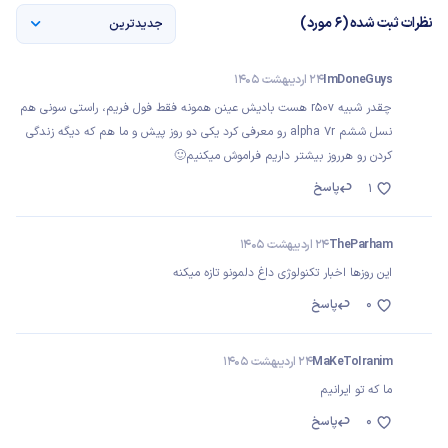
نظرات ثبت شده (6 مورد)
جدیدترین
ImDoneGuys
24 اردیبهشت 1405
چقدر شبیه r50v هست بادیش عینن همونه فقط فول فریم، راستی سونی هم
نسل ششم alpha 7r رو معرفی کرد یکی دو روز پیش و ما هم که دیگه زندگی
کردن رو هرروز بیشتر داریم فراموش میکنیم🙂
پاسخ
1
TheParham
24 اردیبهشت 1405
این روزها اخبار تکنولوژی داغ دلمونو تازه میکنه
0
پاسخ
MaKeToIranim
24 اردیبهشت 1405
ما که تو ایرانیم
0
پاسخ