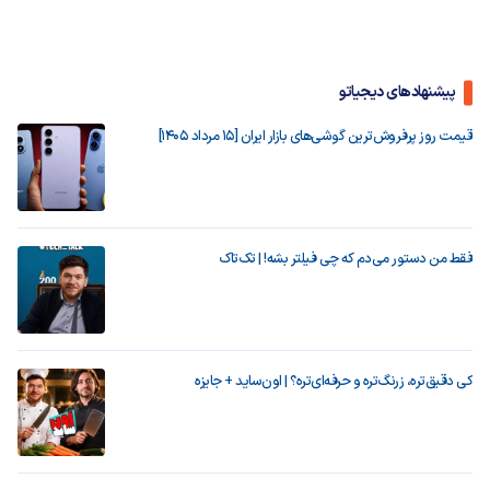
پیشنهادهای دیجیاتو
قیمت روز پرفروش‌ترین گوشی‌های بازار ایران [15 مرداد 1405]
فقط من دستور می‌دم که چی فیلتر بشه! | تک‌تاک
کی دقیق‌تره، زرنگ‌تره و حرفه‌ای‌تره؟ | اون‌ساید + جایزه