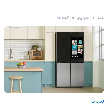
خانه
تکنولوژی
گجت ها
گجت ها