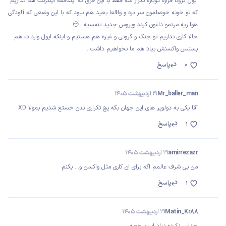
ایول کرونا قراره دوباره تکرار شه فقط با این فرق که ایندفعه اینترنت هم نداریم
که تو خونه حوصلمون سر نره و واقعا بعید هم نیود که با این وضعی که آلودگی
هوا ریه مردمو داغون کرده ویروس جدید تنفسیه...😑
حالا کاری نداریم تو جنگ و گرونی و غیره هم هستیم و اینکه ایول واردات هم
بستس واکسنش بیاد هم ما نخواهیم داشت...
0
پاسخ
Mr_baller_man
19 اردیبهشت 1405
آقا یکی به دولوپر های این جهان بگه پچ تکراری ندن خستع شدیم بمولا XD
پاسخ
1
amirrezazr
19 اردیبهشت 1405
من بی شرف عالمم اگه برای ان کاری مثل واکسن و... بکنم
پاسخ
1
Matin_Kr88
19 اردیبهشت 1405