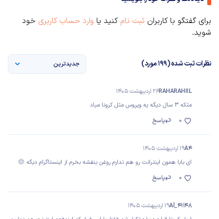
برای گفتگو با کاربران
ثبت نام
کنید یا
وارد حساب کاربری
خود
شوید.
نظرات ثبت شده (199 مورد)
جدیدترین
RAHARAHIIL
26 اردیبهشت 1405
مثکه ۳ سال دیگه یه ویروس مثل کرونا میاد
0
پاسخ
A4
19 اردیبهشت 1405
ای بابا همون اینترانت رو هم ندارم روغن بنفشه بخرم از اینستاگرام دیگه 😔
0
پاسخ
Al_41148
19 اردیبهشت 1405