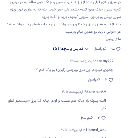
در سیزن های قبلی شما از زلزله، کرونا، سیل و جنگ جون سالم به در بردین
گرچه سیزن جنگ هنوز تموم نشده ولی خبر خوب اینه که به عنوان کاربر ویژه
سیزن پیش رو براتون اسپویل کردیم، برید و لذت ببرید
بعد از تموم شدن سیزن هانتا ویروس وارد سیزن جذاب فضایی ها خواهیم شد
هر سوالی دارید رو همین پیام بپرسید
ماچ بهتون
پاسخ
نمایش
پاسخ‌ها
(5)
15
enemy666
18 اردیبهشت 1405
چطوری میتونم این بازی ویروسی (ایران) رو پاک کنم ؟
پاسخ
2
kiankhan87
19 اردیبهشت 1405
البته یدونه راه دیگه هم هست و اونم اینکه کلا برق سیستمتو قطع
کنی
پاسخ
2
Hamed_we0
18 اردیبهشت 1405