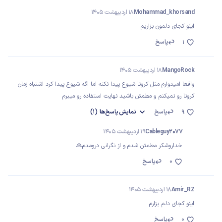
Mohammad_khorsand
18 اردیبهشت 1405
اینو کجای دلمون بزاریم
پاسخ
1
MangoRock
18 اردیبهشت 1405
واقعا امیدوارم مثل کرونا شیوع پیدا نکنه اما اگه شیوع پیدا کرد اشتباه زمان
کرونا رو نمیکنم و مطمئن باشید نهایت استفاده رو میبرم
پاسخ
نمایش
پاسخ‌ها
(1)
9
Cableguy2077
19 اردیبهشت 1405
خداروشکر مطمئن شدم و از نگرانی درومدم🙏
0
پاسخ
Amir_RZ
18 اردیبهشت 1405
اینو کجای دلم بزارم
0
پاسخ