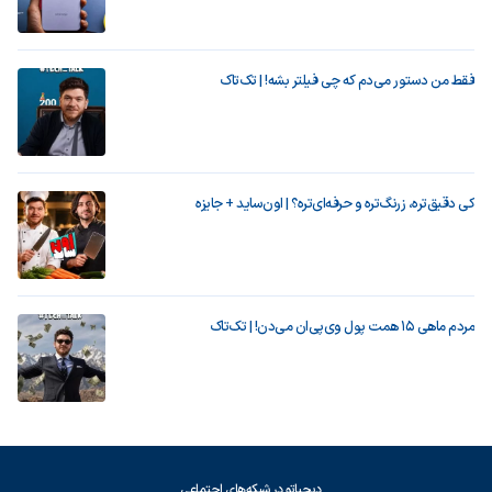
فقط من دستور می‌دم که چی فیلتر بشه! | تک‌تاک
کی دقیق‌تره، زرنگ‌تره و حرفه‌ای‌تره؟ | اون‌ساید + جایزه
مردم ماهی ۱۵ همت پول وی‌پی‌ان می‌دن! | تک‌تاک
دیجیاتو در شبکه‌های اجتماعی