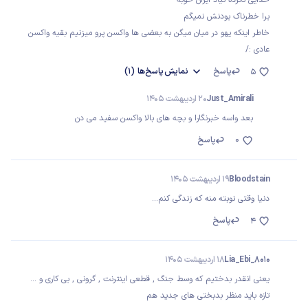
خدایی نکرده نیاد ایران خوبه
برا خطرناک بودنش نمیگم
خاطر اینکه یهو در میان میگن به بعضی ها واکسن پرو میزنیم بقیه واکسن
عادی :/
پاسخ
نمایش
پاسخ‌ها
(1)
5
Just_Amirali
20 اردیبهشت 1405
بعد واسه خبرنگارا و بچه های بالا واکسن سفید می دن
0
پاسخ
Bloodstain
19 اردیبهشت 1405
دنیا وقتی نوبته منه که زندگی کنم...
پاسخ
4
Lia_Ebi_8010
18 اردیبهشت 1405
یعنی انقدر بدختیم که وسط جنگ , قطعی اینترنت , گرونی , بی کاری و ...
تازه باید منظر بدبختی های جدید هم