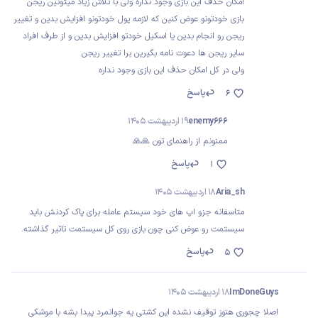
امکان حذف این بازی وجود نداره ولی با تلاش زیاد میتونین ریجن
بازی خودتونو عوض کنین که لازمه پول خودتونو افزایش بدین و تغییر
ریجن رو انجام بدین یا اسکیل خودتو افزایش بدین و از طرف افراد
سایر ریجن ها دعوت نامه بگیرین برا تغییر ریجن
ولی در کل امکان حذف این بازی وجود نداره
پاسخ
6
enemy666
19 اردیبهشت 1405
ممنونم از راهنمای تون 🙏🙏
پاسخ
1
Aria_sh
18 اردیبهشت 1405
متاسفانه جزو اپ های خود سیستم عامله برای پاک کردنش باید
سیستمت رو عوض کنی چون بازی روی کل سیستمت تاثیر گذاشته.
پاسخ
5
ImDoneGuys
18 اردیبهشت 1405
اصلا چجوری هنوز توقیف نشده این کشتی یه جوانمرد پیدا بشه با موشکی