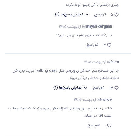
چیزی بزنتش تا کل زمینو آلوده نکرده
پاسخ
نمایش
پاسخ‌ها
(1)
5
shayan-dehghan
18 اردیبهشت 1405
با اینکه ضد حقوق بشرانس ولی تاییده
پاسخ
3
Pluto
18 اردیبهشت 1405
جا این مسخره بازیا حداقل ی ویروس مثل walking dead بیارید یذره فان
داشته باشه و حداقل مرگش بیرزه
پاسخ
نمایش
پاسخ‌ها
(1)
14
Nishoo
18 اردیبهشت 1405
شانس که نداریم. یهو ویروسی که زامبیاش بجای واکینگ دد میشن مثل د
لست اف اس میاد.
پاسخ
1