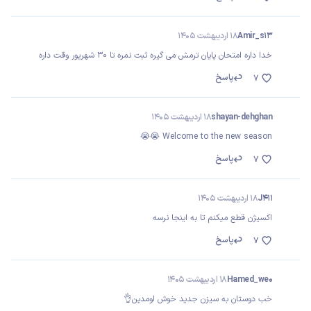
Amir_s13
18 اردیبهشت 1405
خدا داره امتحان پایان ترمش می گیره ثبت نمره تا ۳۰ شهریور وقت داره
پاسخ
7
shayan-dehghan
18 اردیبهشت 1405
Welcome to the new season 😭😭
پاسخ
7
J411
18 اردیبهشت 1405
اکسیژن قطع میکنم تا به اینجا نرسه
پاسخ
7
Hamed_we0
18 اردیبهشت 1405
خب دوستان به سیزن جدید خوش اومدین👌