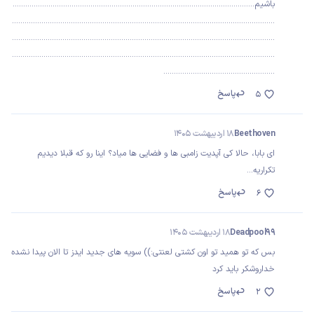
باشیم...................................................................................................................
.............................................................................................................................
.............................................................................................................................
.............................................................................................................................
.....................................................
پاسخ
5
Beethoven
18 اردیبهشت 1405
ای بابا، حالا کی آپدیت زامبی ها و فضایی ها میاد؟ اینا رو که قبلا دیدیم
تکراریه...
پاسخ
6
Deadpool99
18 اردیبهشت 1405
بس که تو همید تو اون کشتی لعنتی:)) سویه های جدید ایدز تا الان پیدا نشده
خداروشکر باید کرد
پاسخ
2