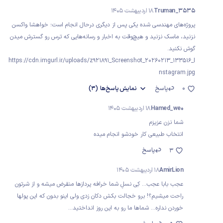
Truman_3535
18 اردیبهشت 1405
پروژه‌های مهندسی شده یکی پس از دیگری درحال انجام است؛ خواهشا واکسن
نزنید، ماسک نزنید و هیچ‌وقت به اخبار و رسانه‌هایی که ترس رو گسترش میدن
گوش نکنید.
https://cdn.imgurl.ir/uploads/z921891_Screenshot_20260213_133516_I
nstagram.jpg
0
پاسخ
نمایش
پاسخ‌ها
(3)
Hamed_we0
18 اردیبهشت 1405
شما نزن عزیزم
انتخاب طبیعی کار خودشو انجام میده
پاسخ
3
AmirLion
18 اردیبهشت 1405
عجب بابا عجب... کِی نسلِ شما خرافه پردازها منقرض میشه و از شرتون
راحت میشیم؟! برو خجالت بکش دکان زدی ولی اینو بدون که این پولها
خوردن نداره... شماها ما رو به این روز انداختید...