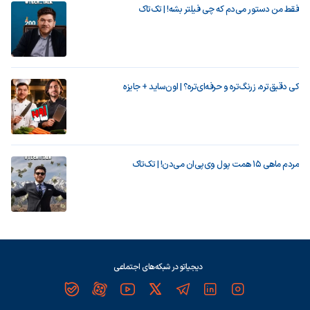
فقط من دستور می‌دم که چی فیلتر بشه! | تک‌تاک
کی دقیق‌تره، زرنگ‌تره و حرفه‌ای‌تره؟ | اون‌ساید + جایزه
مردم ماهی ۱۵ همت پول وی‌پی‌ان می‌دن! | تک‌تاک
دیجیاتو در شبکه‌های اجتماعی