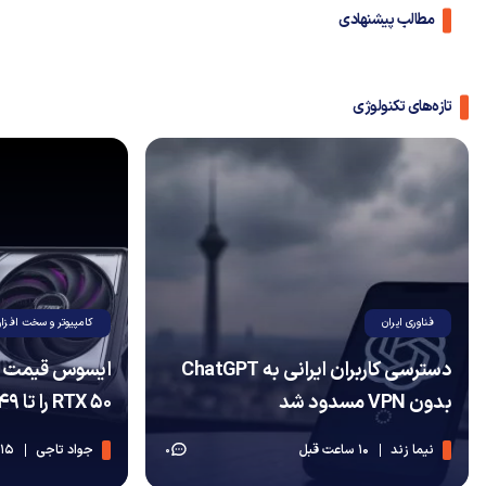
مطالب پیشنهادی
تازه‌های تکنولوژی
فناوری ایران
کامپیوتر و سخت افزار
دسترسی کاربران ایرانی به ChatGPT
ایسوس قیمت کا
بدون VPN مسدود شد
RTX 50 را تا ۴۹ درصد افزایش داد
نیما زند
10 ساعت قبل
جواد تاجی
15 ساعت قبل
0