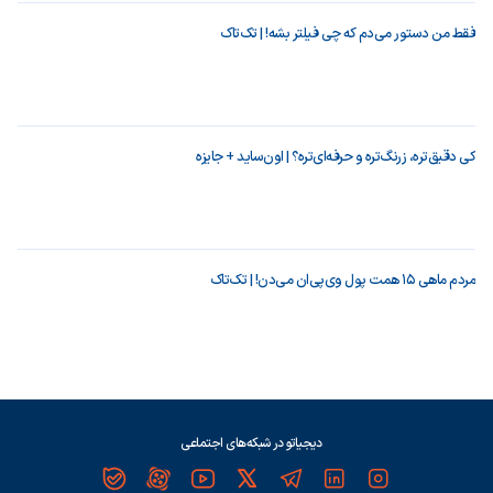
فقط من دستور می‌دم که چی فیلتر بشه! | تک‌تاک
کی دقیق‌تره، زرنگ‌تره و حرفه‌ای‌تره؟ | اون‌ساید + جایزه
مردم ماهی ۱۵ همت پول وی‌پی‌ان می‌دن! | تک‌تاک
دیجیاتو در شبکه‌های اجتماعی