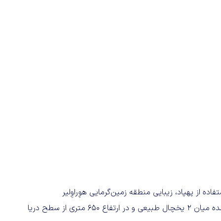
ه از پهپاد، زیبایی منطقه زمین‌گرمایی هوِراوِلیر
(Hveravellir) در ایسلند را ثبت کرده است. این منطقه حفاظت‌شده میان 2 یخچال طبیعی و در ارتفاع ۶۵۰ متری از سطح دریا