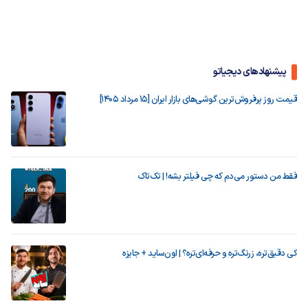
پیشنهادهای دیجیاتو
قیمت روز پرفروش‌ترین گوشی‌های بازار ایران [15 مرداد 1405]
فقط من دستور می‌دم که چی فیلتر بشه! | تک‌تاک
کی دقیق‌تره، زرنگ‌تره و حرفه‌ای‌تره؟ | اون‌ساید + جایزه